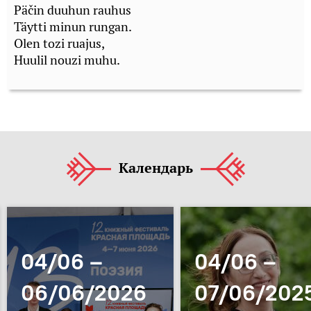
Päčin duuhun rauhus
Täytti minun rungan.
Olen tozi ruajus,
Huulil nouzi muhu.
Календарь
04/06 –
04/06 –
06/06/2026
07/06/202