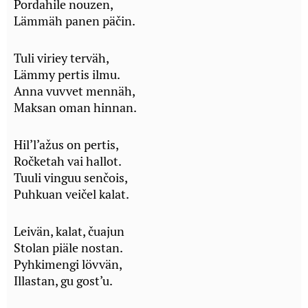
Pordahile nouzen,
Lämmäh panen päčin.
Tuli viriey terväh,
Lämmy pertis ilmu.
Anna vuvvet mennäh,
Maksan oman hinnan.
Hil’l’ažus on pertis,
Ročketah vai hallot.
Tuuli vinguu senčois,
Puhkuan veičel kalat.
Leivän, kalat, čuajun
Stolan piäle nostan.
Pyhkimengi lövvän,
Illastan, gu gost’u.