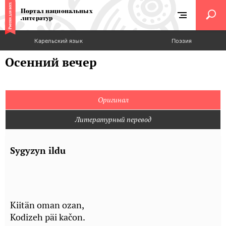
Портал национальных
литератур
Карельский язык
Поэзия
Осенний вечер
Оригинал
Литературный перевод
Sygyzyn ildu
Kiitän oman ozan,
Kodizeh päi kačon.