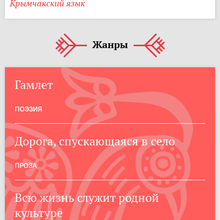
Крымчакский язык
Жанры
Гамлет
ПОЭЗИЯ
Дорога, спускающаяся в село
ПРОЗА
Всю жизнь служит родной
культуре