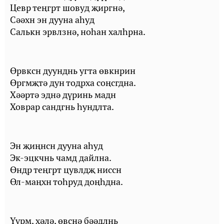
Цевр теңгрт шовуд җиргнә,
Сәәхн эн дууна аһуд
Салькн эрвлзнә, ноһан халһрна.
Өрвксн дуунднь угта өвкнрин
Өргмҗтә дун тодрха соңсгдна.
Хәәртә эднә дүринь мадн
Ховрар сандгнь һундлта.
Эн җиңнсн дууна аһуд
Эк-эцкчнь чамд дайлна.
Өндр теңгрт цувлдҗ ниссн
Өл-маңхн тоһруд доңһдна.
Үүрм, хәлә, өвснә бәәдлнь