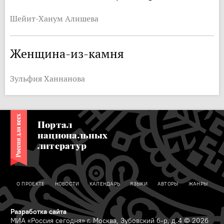
Шейит-Ханум Алишева
Женщина-из-камня
Зульфия Ханнанова
Портал
национальных
литератур
О ПРОЕКТЕ
НОВОСТИ
КАЛЕНДАРЬ
ЯЗЫКИ
АВТОРЫ
ЖАНРЫ
Разработка сайта
МИА «Россия сегодня» г. Москва, Зубовский б-р, д.4 © 2026