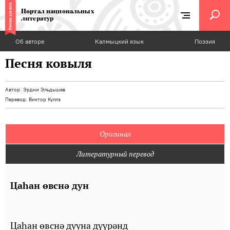
Портал национальных
литератур
Об авторе
Калмыцкий язык
Поэзия
Песня ковыля
Автор:
Эрдни Эльдышев
Перевод:
Виктор Куллэ
Оригинал
Литературный перевод
Цаһан өвснә дун
Цаһан өвснә дууна дүүрәнд