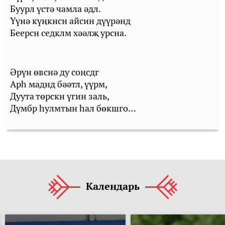
Буурл үстә чамла әдл.
Үүнә күңкнсн айсин дүүрәнд
Беерсн седклм хәәлҗ урсна.
Әрүн өвснә ду соңсдг
Арһ маднд бәәтл, үүрм,
Дуута төрскн үгин заль,
Дүмбр һулмтын һал бөкшго…
Календарь