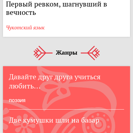
Первый ревком, шагнувший в
вечность
Чукотский язык
Жанры
Давайте друг друга учиться
любить...
ПОЭЗИЯ
Две кумушки шли на базар