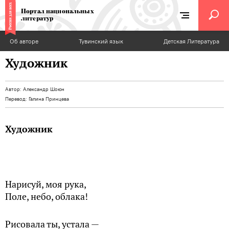
Портал национальных
литератур
Об авторе
Тувинский язык
Детская Литература
Художник
Автор:
Александр Шоюн
Перевод:
Галина Принцева
Художник
Нарисуй, моя рука,
Поле, небо, облака!
Рисовала ты, устала —