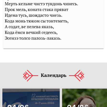
Мерть кельме чистэ тундонь чинесь.
Прок мель, коната стака пряват
Идема тусь, шождасто чиезь.
Кода монь тюком сы тонтеметь,
А содат, ве пелева яказь,
Кода ёмси вечкий седеесь,
Эсензэ толсо палозь-лаказь.
Календарь