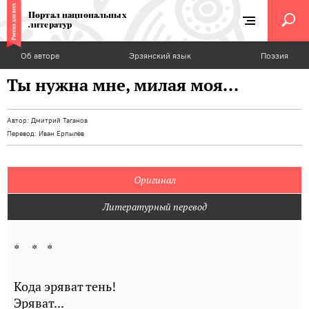
Портал национальных
литератур
Об авторе
Эрзянский язык
Поэзия
Ты нужна мне, милая моя...
Автор:
Дмитрий Таганов
Перевод:
Иван Ерпылёв
Оригинал
Литературный перевод
* * *
Кода эряват тень!
Эряват...