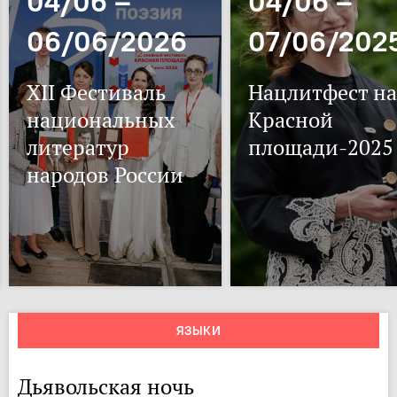
04/06 –
04/06 –
06/06/2026
07/06/202
XII Фестиваль
Нацлитфест на
национальных
Красной
литератур
площади-2025
народов России
ЯЗЫКИ
Дьявольская ночь