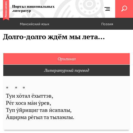
Портал национальных
литератур
Мансийский язык
Поэзия
Долго-долго ждём мы лета...
Оригинал
Литературный перевод
* * *
Туи хōтал ёхыттэв,
Рēг хоса мāн ӯрев,
Туп ӯйрищиг тав ӣсапалы,
Āщирма рēгыл та тыламлы.