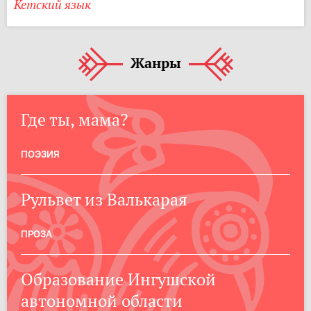
Кетский язык
Жанры
Где ты, мама?
ПОЭЗИЯ
Рульвет из Валькарая
ПРОЗА
Образование Ингушской
автономной области