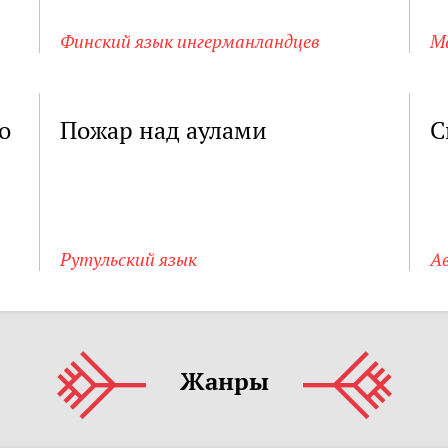
Финский язык ингерманландцев
М
о
Пожар над аулами
С
Рутульский язык
А
Жанры