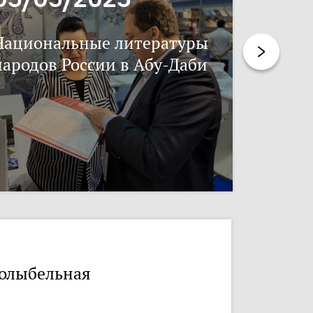
Национальные литературы
Нацпис
народов России в Абу-Даби
олыбельная