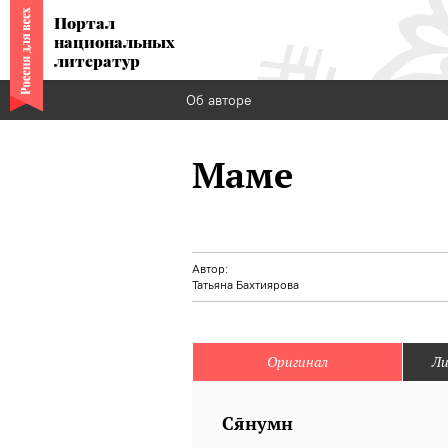
Портал
национальных
литератур
Об авторе
Маме
Автор:
Татьяна Бахтиярова
Оригинал
Ли
Снумн