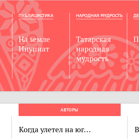
ПУБЛИЦИСТИКА
НАРОДНАЯ МУДРОСТЬ
ДЕ
На земле
Татарская
П
Инупиат
народная
мудрость
АВТОРЫ
Когда улетел на юг...
В