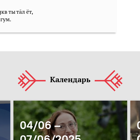
кв ты тāл ёт,
гум.
Календарь
04/06 –
07/06/2025