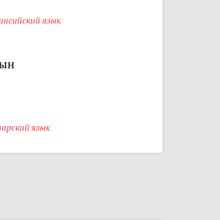
ансийский язык
ын
варский язык