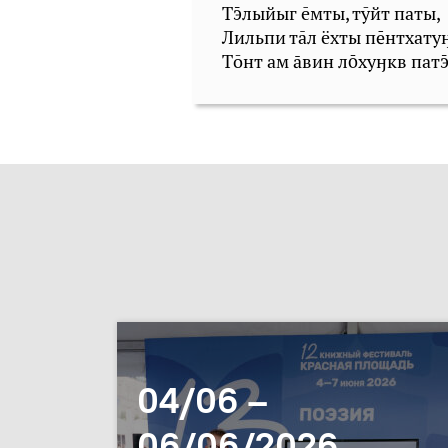
Тлыйыг ēмты, тӯйт паты,
Лильпи тāл ёхты пнтхатуӈ
Тōнт ам вин лхуӈкв пат
04/06 –
06/06/2026