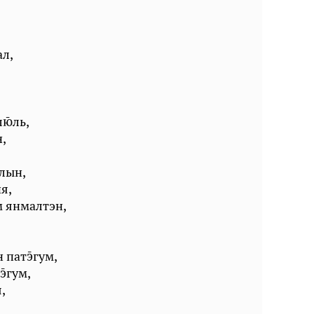
ал,
лль,
,
лын,
я,
 янмалтэн,
 патгум,
гум,
,