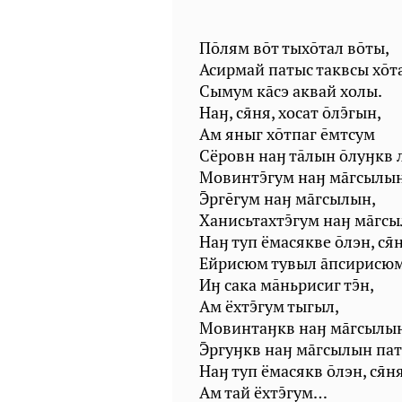
Пōлям вōт тыхōтал вōты,
Асирмай патыс таквсы хōт
Сымум ксэ аквай холы.
Наӈ, сня, хосат ōлгын,
Ам яныг хōтпаг ēмтсум
Сёровн наӈ тāлын ōлуӈкв 
Мовинтгум наӈ мгсылын
рггум наӈ мгсылын,
Ханисьтахтгум наӈ мгсы
Наӈ туп ёмасякве ōлэн, сн
Ейрисюм тувыл псирисюм
Иӈ сака мāньрисиг тн,
Ам ёхтгум тыгыл,
Мовинтаӈкв наӈ мгсылын
ргуӈкв наӈ мгсылын пат
Наӈ туп ёмасякв ōлэн, сня
Ам тай ёхтгум…