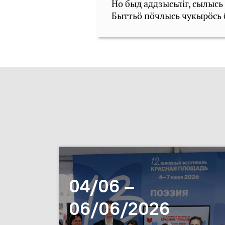
Но быд аддзысьлiг, сылысь
Быттьö пöчлысь чукырöсь 
04/06 –
06/06/2026