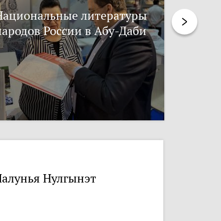
Национальные литературы
Нацпис
народов России в Абу-Даби
алунья Нулгынэт