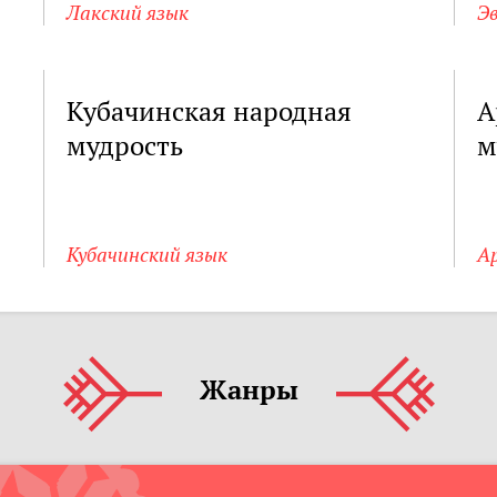
Лакский язык
Эв
Кубачинская народная
А
мудрость
м
Кубачинский язык
А
Жанры