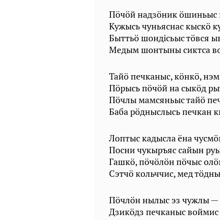
Пöчöй надзöник öшиньыс 
Кужысь чуньяснас кыскö к
Быттьö шондiсьыс тöвся ы
Медым шонтыны сиктса во
Тайö печканыс, кöнкö, нэ
Пöрысь пöчöй на сыкöд ры
Пöчлы мамсяньыс тайö пе
Баба рöдныслысь печкан к
Лоптыс кадысла ёна чусмöм
Посни чукыръяс сайын руы
Гашкö, пöчöлöн пöчыс олö
Сэтчö кольччис, мед тöдны
Пöчлöн нылыс эз чужлы — 
Дзикöдз печканыс воймис 