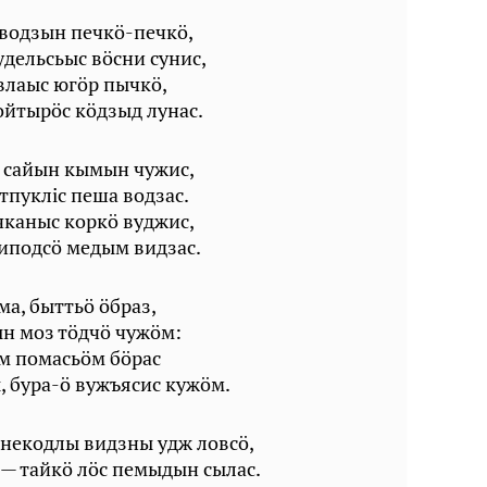
водзын печкö-печкö,
удельсьыс вöсни сунис,
влаыс югöр пычкö,
йтырöс кöдзыд лунас.
м сайын кымын чужис,
тпуклiс пеша водзас.
чканыс коркö вуджис,
иподсö медым видзас.
а, быттьö öбраз,
н моз тöдчö чужöм:
м помасьöм бöрас
, бура-ö вужъясис кужöм.
некодлы видзны удж ловсö,
— тайкö лöс пемыдын сылас.