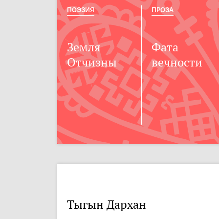
ПОЭЗИЯ
ПРОЗА
Земля
Фата
Отчизны
вечности
Тыгын Дархан