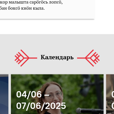
 кор малышта сарöгöсь лопсö,
бан боксö киöн кыла.
Календарь
04/06 –
07/06/2025