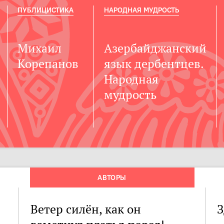
ПУБЛИЦИСТИКА
НАРОДНАЯ МУДРОСТЬ
Михаил
Азербайджанский
Корепанов
язык дербентцев.
Народная
мудрость
АВТОРЫ
Ветер силён, как он
З