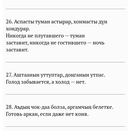
26. Аспасты туман астырар, хонмасты дүн
хондурар.
Никогда не плутавшего — туман
заставит, никогда не гостившего — ночь
заставит.
27. Аштаанын уттуптар, доңганын утпас.
Голод забывается, а холод — нет.
28. Аъдың чок-даа болза, аргамчың белетке.
Готовь аркан, если даже нет коня.