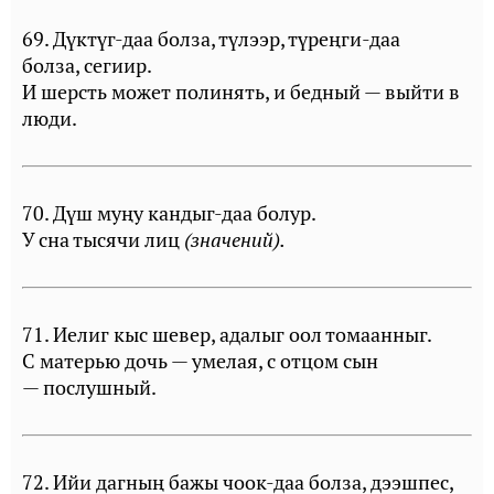
69. Дүктүг-даа болза, түлээр, түреңги-даа
болза, сегиир.
И шерсть может полинять, и бедный — выйти в
люди.
70. Дүш муңу кандыг-даа болур.
У сна тысячи лиц
(значений).
71. Иелиг кыс шевер, адалыг оол томаанныг.
С матерью дочь — умелая, с отцом сын
— послушный.
72. Ийи дагның бажы чоок-даа болза, дээшпес,