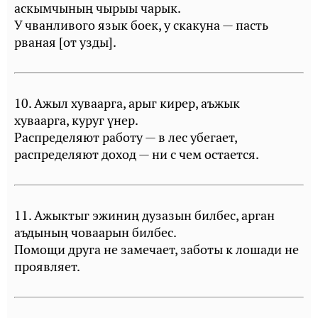
аскымчының чырыы чарык.
У чванливого язык боек, у скакуна — пасть
рваная [от узды].
10. Ажыл хуваарга, арыг кирер, аъжык
хуваарга, куруг үнер.
Распределяют работу — в лес убегает,
распределяют доход — ни с чем остается.
11. Ажыктыг эжиниң дузазын билбес, арган
аъдының човаарын билбес.
Помощи друга не замечает, заботы к лошади не
проявляет.