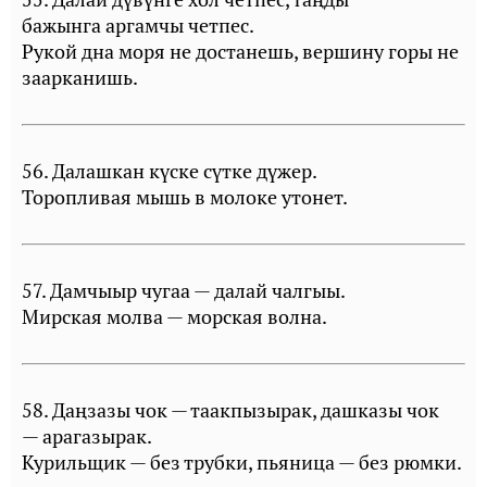
бажынга аргамчы четпес.
Рукой дна моря не достанешь, вершину горы не
заарканишь.
56. Далашкан күске сүтке дүжер.
Торопливая мышь в молоке утонет.
57. Дамчыыр чугаа — далай чалгыы.
Мирская молва — морская волна.
58. Даңзазы чок — таакпызырак, дашказы чок
— арагазырак.
Курильщик — без трубки, пьяница — без рюмки.