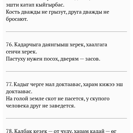
эшти катап кыйгырбас.
Кость дважды не грызут, друга дважды не
бросают.
76. Кадарчыга даянгыыш херек, хаалгага
сенчи херек.
Пастуху нужен посох, дверям — засов.
77. Кадыг черге мал доктаавас, харам кижээ эш
доктаавас.
На голой земле скот не пасется, у скупого
человека друг не заведется.
78. Калбак кезек — от чуду, харам кадай — өг