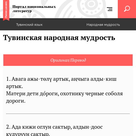
Портал национальных
литератур
Тувинский язык
Народная мудрость
Тувинская народная мудрость
Оригинал/Перевод
1. Авага ажы-төлү артык, аңчыга алды-киш
артык.
Матери дети до́роги, охотнику черные соболя
дороги.
2. Ада кижи оглун сактыр, алдын-доос
кудуруун сактыр.