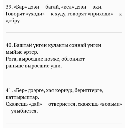
39. «Бар» дээн — багай, «кел» дээн — эки.
Говорят «уходи» — к худу, говорят «приходи» — к
добру.
40. Баштай үнген кулакты соңнай үнген
мыйыс эртер.
Рога, выросшие позже, обгоняют
раньше выросшие уши.
41. «Бер» дээрге, хая көрнүр, бериптерге,
каттырыптар.
Скажешь «дай» — отвернется, скажешь «возьми»
— улыбнется.