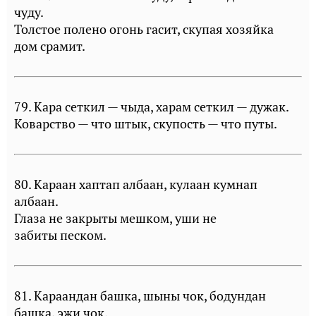
чуду.
Толстое полено огонь гасит, скупая хозяйка
дом срамит.
79. Кара сеткил — чыда, харам сеткил — дужак.
Коварство — что штык, скупость — что путы.
80. Караан хаптап албаан, кулаан кумнап
албаан.
Глаза не закрыты мешком, уши не
забиты песком.
81. Караандан башка, шыны чок, бодундан
башка, эжи чок.