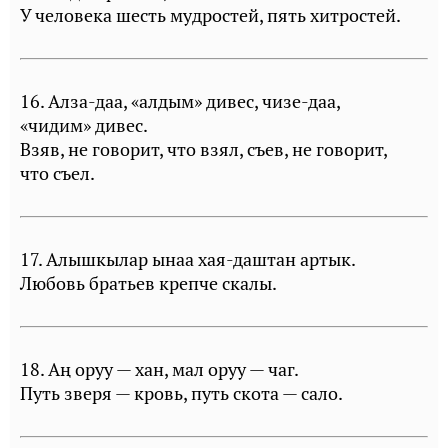
У человека шесть мудростей, пять хитростей.
16. Алза-даа, «алдым» дивес, чизе-даа,
«чидим» дивес.
Взяв, не говорит, что взял, съев, не говорит,
что съел.
17. Алышкылар ынаа хая-даштан артык.
Любовь братьев крепче скалы.
18. Аң оруу — хан, мал оруу — чаг.
Путь зверя — кровь, путь скота — сало.