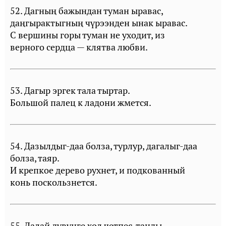
52. Дагның бажындан туман ыравас,
даңгырактыгның чүрээнден ынак ыравас.
С вершины горы туман не уходит, из
верного сердца — клятва любви.
53. Дагыр эргек тала тыртар.
Большой палец к ладони жмется.
54. Дазылдыг-даа болза, турлур, дагалыг-даа
болза, таяр.
И крепкое дерево рухнет, и подкованный
конь поскользнется.
55. Далай дүвүнге хол четпес, таңды