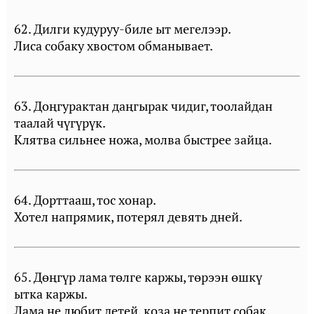
62. Дилги кудуруу-биле ыт мегелээр.
Лиса собаку хвостом обманывает.
63. Доңгурактан даңгырак чидиг, тоолайдан
таалай чүгүрүк.
Клятва сильнее ножа, молва быстрее зайца.
64. Дорттааш, тос хонар.
Хотел напрямик, потерял девять дней.
65. Дөңгүр лама төлге каржы, төрээн өшкү
ытка каржы.
Лама не любит детей, коза не терпит собак.