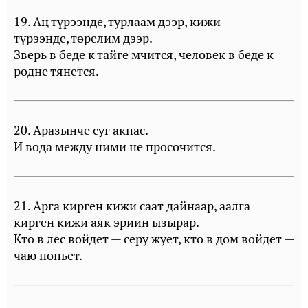
19. Аң түрээнде, турлаам дээр, кижи
түрээнде, төрелим дээр.
Зверь в беде к тайге мчится, человек в беде к
родне тянется.
20. Аразынче суг акпас.
И вода между ними не просочится.
21. Арга кирген кижи саат дайнаар, аалга
кирген кижи аяк эриин ызырар.
Кто в лес войдет — серу жует, кто в дом войдет —
чаю попьет.