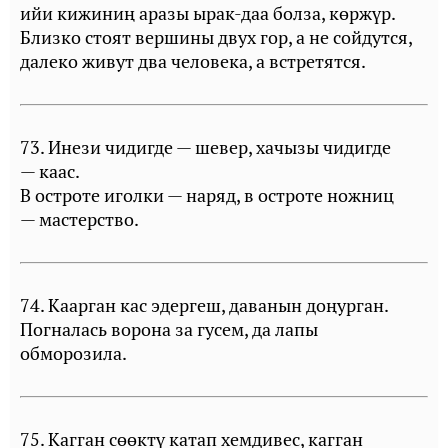
ийи кижиниң аразы ырак-даа болза, көржүр.
Близко стоят вершины двух гор, а не сойдутся,
далеко живут два человека, а встретятся.
73. Инези чидигде — шевер, хачызы чидигде
— каас.
В остроте иголки — наряд, в остроте ножниц
— мастерство.
74. Каарган кас эдергеш, даванын доңурган.
Погналась ворона за гусем, да лапы
обморозила.
75. Кагган сөөктү катап хемдивес, кагган