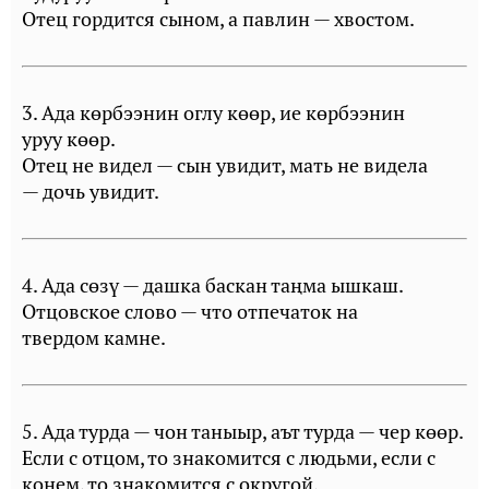
Отец гордится сыном, а павлин — хвостом.
3. Ада көрбээнин оглу көөр, ие көрбээнин
уруу көөр.
Отец не видел — сын увидит, мать не видела
— дочь увидит.
4. Ада сөзү — дашка баскан таңма ышкаш.
Отцовское слово — что отпечаток на
твердом камне.
5. Ада турда — чон таныыр, аът турда — чер көөр.
Если с отцом, то знакомится с людьми, если с
конем, то знакомится с округой.