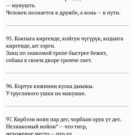
— мунушта.
Человек познается в дружбе, а конь — в пути.
95. Кокпага киргенде, койгун чүгүрүк, коданга
киргенде, ыт ээрги.
Заяц по знакомой тропе быстрее бежит,
собака в своем дворе громче лает.
96. Кортук кижиниң кулаа дыыжы.
У трусливого ушки на макушке.
97. Көрбээн ноян пар дег, чорбаан орук үт дег.
Незнакомый нойон* — что тигр,
нехоженое место — что ад.