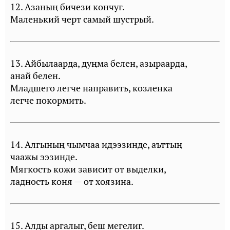
12. Азаның бичези кончуг.
Маленький черт самый шустрый.
13. Айбылаарда, дуңма белен, азыраарда,
анай белен.
Младшего легче направить, козленка
легче покормить.
14. Алгының чымчаа идээзинде, аъттың
чаажы ээзинде.
Мягкость кожи зависит от выделки,
ладность коня — от хоязина.
15. Алды аргалыг, беш мегелиг.