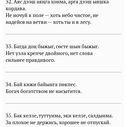
32. Аяс дээш аяңга хонма, арга дээш ыяшка
кордава.
Не ночуй в поле — хоть небо чистое, не
надейся на ветви — хоть ты и в лесу.
33. Багда доң быжыг, сөсте шын быжыг.
Нет узла крепче двойного, нет слова
сильнее правдивого.
34. Бай кижи байынга пөкпес.
Богач богатством не насытится.
35. Бак келзе, туттунма, эки келзе, салдынма.
За плохое не держись, хорошее не отпускай.