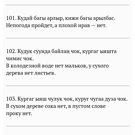
101. Кудай багы арлыр, кижи багы арылбас.
Непогода пройдет, а плохой нрав — нет.
102. Кудук суунда байлаң чок, кургаг ыяшта
чимис чок.
В колодезной воде нет мальков, у сухого
дерева нет листьев.
103. Кургаг ыяш чулук чок, куруг чугаа дуза чок.
В сухом дереве сока нет, в пустом слове
проку нет.