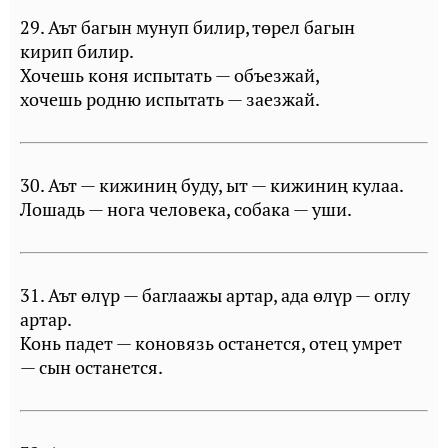
29. Аът багын мунуп билир, төрел багын
кирип билир.
Хочешь коня испытать — объезжай,
хочешь родню испытать — заезжай.
30. Аът — кижиниң буду, ыт — кижиниң кулаа.
Лошадь — нога человека, собака — уши.
31. Аът өлүр — баглаажы артар, ада өлүр — оглу
артар.
Конь падет — коновязь останется, отец умрет
— сын останется.