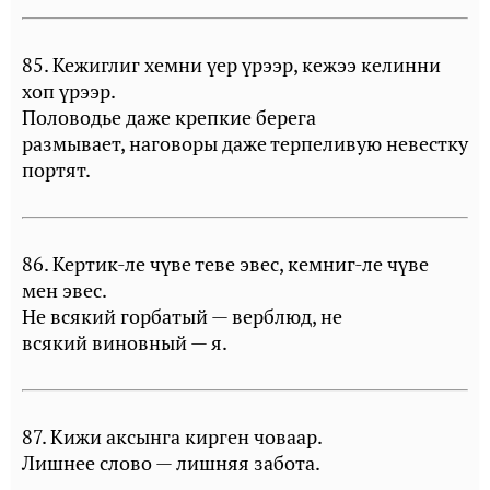
85. Кежиглиг хемни үер үрээр, кежээ келинни
хоп үрээр.
Половодье даже крепкие берега
размывает, наговоры даже терпеливую невестку
портят.
86. Кертик-ле чүве теве эвес, кемниг-ле чүве
мен эвес.
Не всякий горбатый — верблюд, не
всякий виновный — я.
87. Кижи аксынга кирген човаар.
Лишнее слово — лишняя забота.