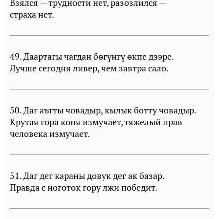
Взялся — трудности нет, разозлился —
страха нет.
49. Даартагы чагдан бөгүнгү өкпе дээре.
Лучше сегодня ливер, чем завтра сало.
50. Даг аътты човадыр, кылык ботту човадыр.
Крутая гора коня измучает, тяжелый нрав
человека измучает.
51. Даг дег караны довук дег ак базар.
Правда с ноготок гору лжи победит.