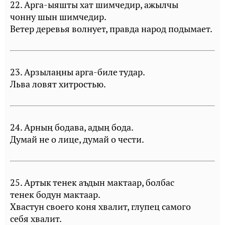
22. Арга-ыяшты хат шимчедир, ажылчы
чонну шын шимчедир.
Ветер деревья волнует, правда народ подымает.
23. Арзылаңны арга-биле тудар.
Льва ловят хитростью.
24. Арның бодава, адың бода.
Думай не о лице, думай о чести.
25. Артык тенек аъдын мактаар, болбас
тенек бодун мактаар.
Хвастун своего коня хвалит, глупец самого
себя хвалит.