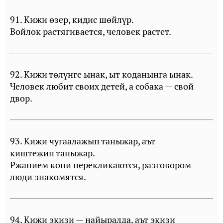
91. Кижи өзер, кидис шөйлүр.
Войлок растягивается, человек растет.
92. Кижи төлүнге ынак, ыт коданынга ынак.
Человек любит своих детей, а собака — свой
двор.
93. Кижи чугаалажып таныжар, аът
киштежип таныжар.
Ржанием кони перекликаются, разговором
люди знакомятся.
94. Кижи экизи — найыралда, аът экизи