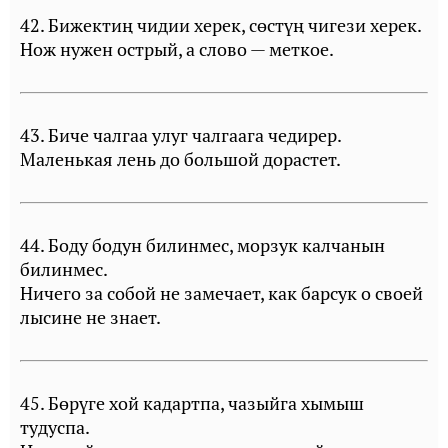
42. Бижектиң чидии херек, сөстүң чигези херек.
Нож нужен острый, а слово — меткое.
43. Биче чалгаа улуг чалгаага чедирер.
Маленькая лень до большой дорастет.
44. Боду бодун билинмес, морзук калчанын
билинмес.
Ничего за собой не замечает, как барсук о своей
лысине не знает.
45. Бөрүге хой кадартпа, чазыйга хымыш
тудуспа.