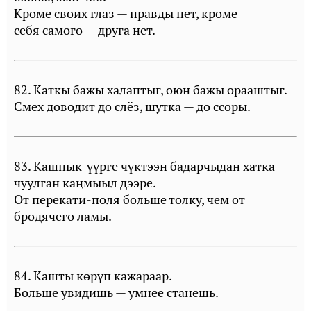
Кроме своих глаз — правды нет, кроме
себя самого — друга нет.
82. Каткы бажы халаптыг, оюн бажы орааштыг.
Смех доводит до слёз, шутка — до ссоры.
83. Кашпык-үүрге чүктээн бадарчыдан хатка
чуулган каңмыыл дээре.
От перекати-поля больше толку, чем от
бродячего ламы.
84. Кашты көрүп кажараар.
Больше увидишь — умнее станешь.