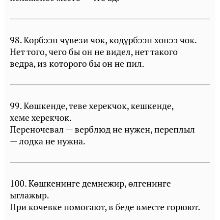
98. Көрбээн чүвези чок, көдүрбээн хөнээ чок.
Нет того, чего бы он не видел, нет такого
ведра, из которого бы он не пил.
99. Көшкенде, теве херекчок, кешкенде,
хеме херекчок.
Переночевал — верблюд не нужен, переплыл
— лодка не нужна.
100. Көшкенинге демнежир, өлгенинге
ыглажыр.
При кочевке помогают, в беде вместе горюют.