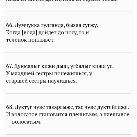
66. Думчукка тулганда, бызаа сугжу.
Когда [вода] дойдет до носу, то и
теленок поплывет.
67. Дуңмалыг кижи дыш, угбалыг кижи ус.
У младшей сестры понежишься, у
старшей сестры научишься.
68. Дүктүг чүве тазаргыже, тас чүве дүктейгиже.
И волосатое становится плешивым, а плешивое
— волосатым.