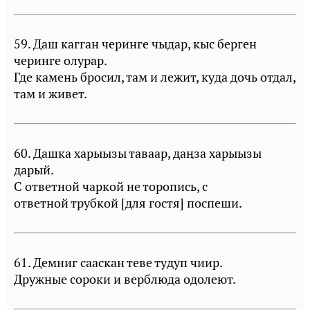
59. Даш кагган черинге чыдар, кыс берген
черинге олурар.
Где камень бросил, там и лежит, куда дочь отдал,
там и живет.
60. Дашка харыызы таваар, даңза харыызы
дарый.
С ответной чаркой не торопись, с
ответной трубкой [для гостя] поспеши.
61. Демниг сааскан теве тудуп чиир.
Дружные сороки и верблюда одолеют.