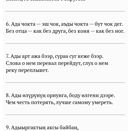
6. Ада чокта — эш чок, аъды чокта — бут чок дег.
Без отца — как без друга, без коня — как без ног.
7. Ады арт ажа бээр, сураа суг кеже бээр.
Слова о нем перевал перейдут, слух о нем
реку переплывет.
8. Ады өлүрүнүң орнунга, боду өлгени дээре.
Чем честь потерять, лучше самому умереть.
9. Адыыргактың аксы байбаң,