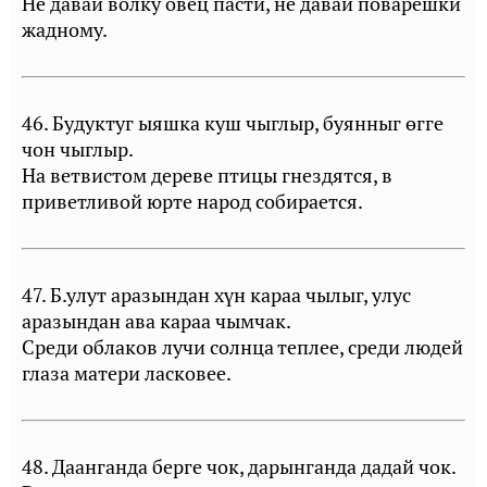
Не давай волку овец пасти, не давай поварешки
жадному.
46. Будуктуг ыяшка куш чыглыр, буянныг өгге
чон чыглыр.
На ветвистом дереве птицы гнездятся, в
приветливой юрте народ собирается.
47. Б.улут аразындан хүн караа чылыг, улус
аразындан ава караа чымчак.
Среди облаков лучи солнца теплее, среди людей
глаза матери ласковее.
48. Даанганда берге чок, дарынганда дадай чок.