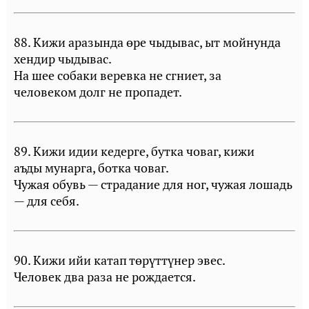
88. Кижи аразында өре чыдывас, ыт мойнунда
хендир чыдывас.
На шее собаки веревка не сгниет, за
человеком долг не пропадет.
89. Кижи идии кедерге, бутка човаг, кижи
аъды мунарга, ботка човаг.
Чужая обувь — страдание для ног, чужая лошадь
— для себя.
90. Кижи ийи катап төрүттүнер эвес.
Человек два раза не рождается.