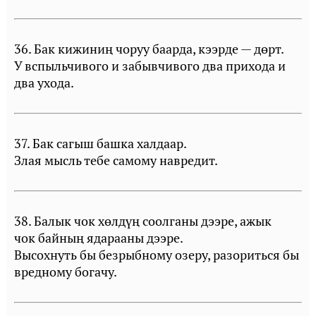
36. Бак кижиниң чоруу баарда, кээрде — дөрт.
У вспыльчивого и забывчивого два прихода и
два ухода.
37. Бак сагыш башка халдаар.
Злая мысль тебе самому навредит.
38. Балык чок хөлдүң соолганы дээре, ажык
чок байның ядарааны дээре.
Высохнуть бы безрыбному озеру, разориться бы
вредному богачу.