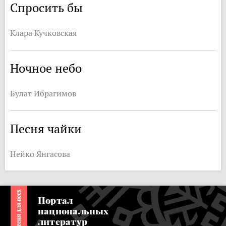
Спросить бы
Клара Кучковская
Ночное небо
Булат Ибрагимов
Песня чайки
Нейко Янгасова
Портал
национальных
литератур