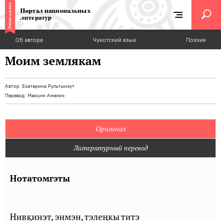
Портал национальных
литератур
Об авторе
Чукотский язык
Поэзия
Моим землякам
Автор:
Екатерина Рультынэут
Перевод:
Максим Амелин
Оригинал
Литературный перевод
Нотатомгэты
Нивқинэт, энмэн, тэлеңкы титэ