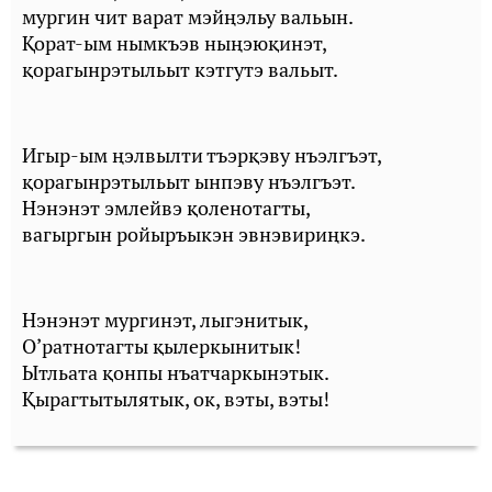
мургин чит варат мэйңэльу вальын.
Қорат-ым нымкъэв ныңэюқинэт,
қорагынрэтыльыт кэтгутэ вальыт.
Игыр-ым ңэлвылти тъэрқэву нъэлгъэт,
қорагынрэтыльыт ынпэву нъэлгъэт.
Нэнэнэт эмлейвэ қоленотагты,
вагыргын ройыръыкэн эвнэвириңкэ.
Нэнэнэт мургинэт, лыгэнитык,
О’ратнотагты қылеркынитык!
Ытльата қонпы нъатчаркынэтык.
Қырагтытылятык, ок, вэты, вэты!