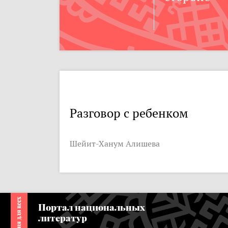
Разговор с ребенком
Шейит-Ханум Алишева
Портал национальных
литератур