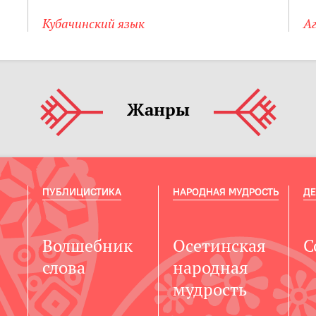
Кубачинский язык
Аг
Жанры
ПУБЛИЦИСТИКА
НАРОДНАЯ МУДРОСТЬ
ДЕ
Волшебник
Осетинская
С
слова
народная
мудрость