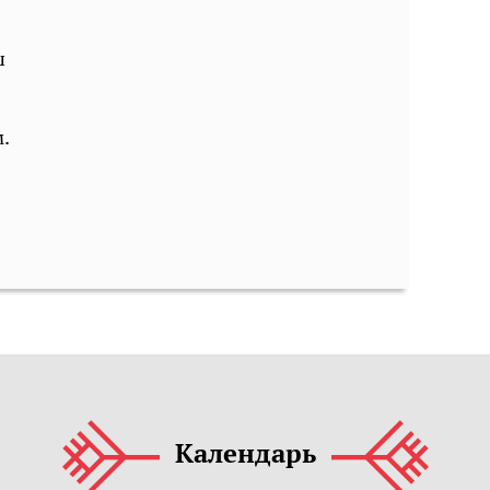
ш
.
Календарь