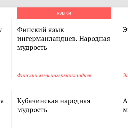
ЯЗЫКИ
у
Финский язык
Э
ингерманландцев. Народная
мудрость
Финский язык ингерманландцев
Э
ся
Кубачинская народная
А
мудрость
м