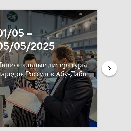
01/05 –
06/11
05/05/2025
17/11
Национальные литературы
Нацпис
народов России в Абу-Даби