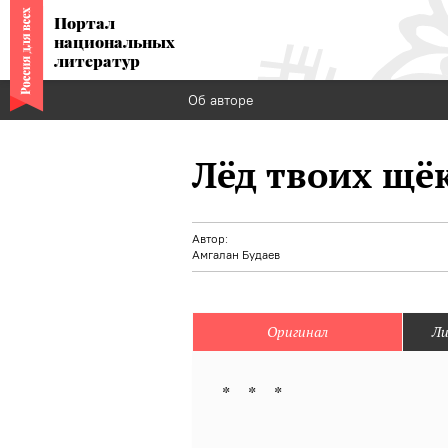
Портал
национальных
литератур
Об авторе
Лёд твоих щёк
Автор:
Амгалан Будаев
Оригинал
Ли
* * *