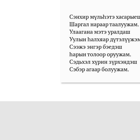
Сэнхир мүльhэтэ хасарые
Шаргал нараар таалуужам.
Улаагана мэтэ уралдаш
Уулын hалхяар дүтэлүүжэм
Сээжэ энгэр бэедэш
hарын толоор оруужам.
Сэдьхэл хүрин зүрхэндэш
Сэбэр агаар болуужам.