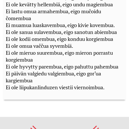
Ei ole kevätty hellembiä, eigo undu magiembua
Ei lastu omua armahembua, eigo mučoidu
čomembua
Ei muamua luaskavembua, eigo kivie kovembua.
Ei ole sanua sulavembua, eigo sanotun abiembua
Ei ole kodii omembua, eigo konduu korgiembua
Ei ole omua vaččua syvembiä.
Ei ole mieruo suurembua, eigo mieron porrastu
korgiembua
Ei ole hyvytty parembua, eigo pahuttu pahembua
Ei päivän valgiedu valgiembua, eigo gor’ua
kargiembua
Ei ole liipukanlinduzen viestii viernoimbua.