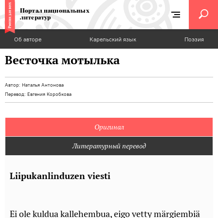
Портал национальных
литератур
Об авторе
Карельский язык
Поэзия
Весточка мотылька
Автор:
Наталья Антонова
Перевод:
Евгения Коробкова
Оригинал
Литературный перевод
Liipukanlinduzen viesti
Ei ole kuldua kallehembua, eigo vetty märgiembiä