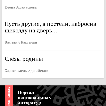
Елена Афанасьева
Пусть другие, в постели, набросив
щеколду на дверь...
Василий Баргачан
Слёзы родины
Хаджисмель Аджибеков
Портал
национальных
литератур