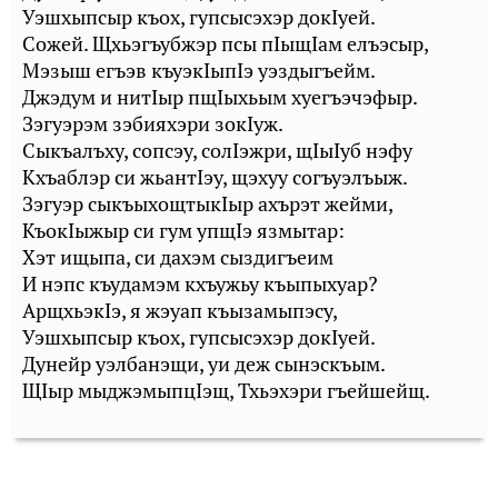
Уэшхыпсыр къох, гупсысэхэр докIуей.
Сожей. Щхьэгъубжэр псы пIыщIам елъэсыр,
Мэзыш егъэв къуэкIыпIэ уэздыгъейм.
Джэдум и нитIыр пщIыхьым хуегъэчэфыр.
Зэгуэрэм зэбияхэри зокIуж.
Сыкъалъху, сопсэу, солIэжри, щIыIуб нэфу
Кхъаблэр си жьантIэу, щэхуу согъуэлъыж.
Зэгуэр сыкъыхощтыкIыр ахърэт жейми,
КъокIыжыр си гум упщIэ язмытар:
Хэт ищыпа, си дахэм сыздигъеим
И нэпс къудамэм кхъужьу къыпыхуар?
АрщхьэкIэ, я жэуап къызамыпэсу,
Уэшхыпсыр къох, гупсысэхэр докIуей.
Дунейр уэлбанэщи, уи деж сынэскъым.
ЩIыр мыджэмыпцIэщ, Тхьэхэри гъейшейщ.