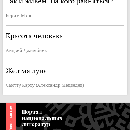
Так и живем. На кого равняться?
Керим Мхце
Красота человека
Андрей Джимбиев
Желтая луна
Сантту Карху (Александр Медведев)
Портал
национальных
литератур