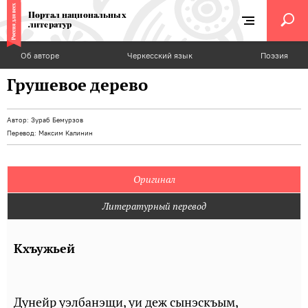
Портал национальных
литератур
Об авторе
Черкесский язык
Поэзия
Грушевое дерево
Автор:
Зураб Бемурзов
Перевод:
Максим Калинин
Оригинал
Литературный перевод
Кхъужьей
Дунейр уэлбанэщи, уи деж сынэскъым,