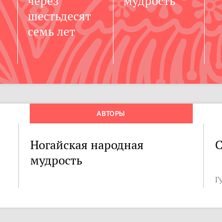
через
мудрость
шестьдесят
семь лет
АВТОРЫ
Ногайская народная
С
мудрость
Г