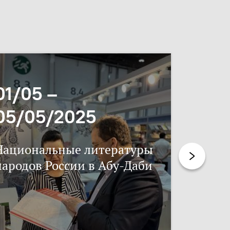
01/05 –
06/11
05/05/2025
17/11
Национальные литературы
Нацпис
народов России в Абу-Даби