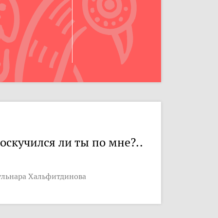
оскучился ли ты по мне?..
ульнара Хальфитдинова