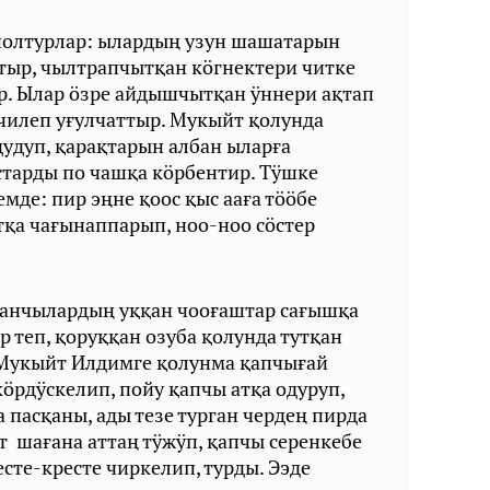
 полтурлар: ылардың узун шашатарын
тыр, чылтрапчытқан кӧгнектери читке
. Ылар ӧзре айдышчытқан ӱннери ақтап
чилеп уғулчаттыр. Мукыйт қолунда
дудуп, қарақтарын албан ыларға
старды по чашқа кӧрбентир. Тӱшке
емде: пир эңне қоос қыс ааға тӧӧбе
қа чағынаппарып, ноо-ноо сӧстер
анчылардың уққан чооғаштар сағышқа
ар теп, қоруққан озуба қолунда тутқан
 Мукыйт Илдимге қолунма қапчығай
кӧрдӱскелип, пойу қапчы атқа одуруп,
 пасқаны, ады тезе турган чердең пирда
 шағана аттаң тӱжӱп, қапчы серенкебе
сте-кресте чиркелип, турды. Ээде