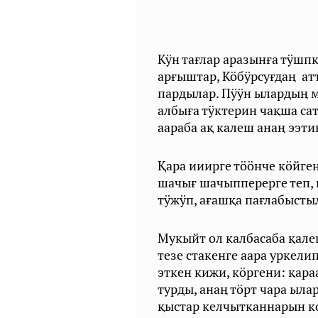
Кӱн тағлар аразынға тӱшп
арғыштар, Кӧбӱрсуғдаң ат
пардылар. Пӱӱн ылардың м
албыға тӱктерин чақша сат
аараба ақ калеш анаң ээ
Қара ииирге тӧӧнче кӧйген 
шачығ шачыпперерге теп, 
тӱжӱп, ағашқа пағлабысты
Мукыйт ол калбасаба қалеш
тезе стакенге аара уркел
эткен кижи, кӧргени: қар
турды, анаң тӧрт чара ылар
қыстар келчытканнарын к