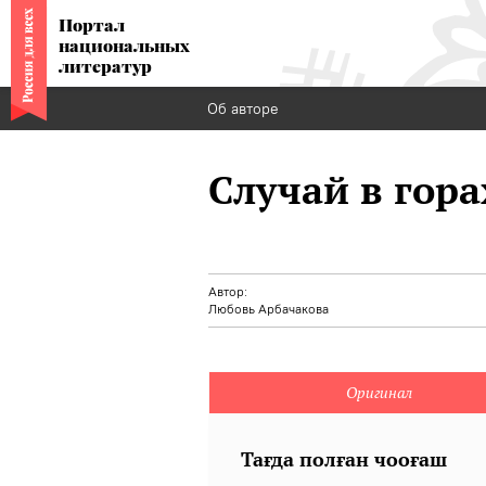
Портал
национальных
литератур
Об авторе
Случай в гора
Автор:
Любовь Арбачакова
Оригинал
Тағда полған чооғаш