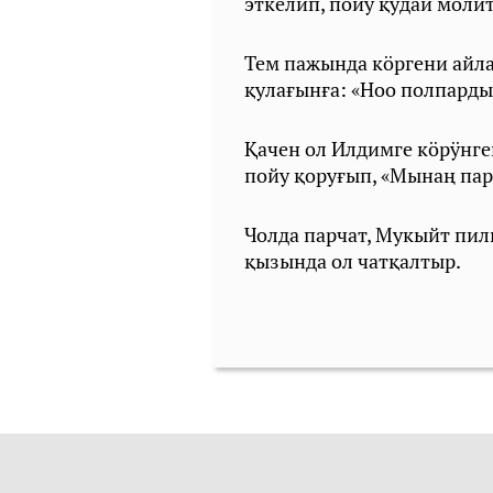
эткелип, пойу қудай моли
Тем пажында кӧргени айл
қулағынға: «Ноо полпарды
Қачен ол Илдимге кӧрӱнген
пойу қоруғып, «Мынаң пар
Чолда парчат, Мукыйт пили
қызында ол чатқалтыр.