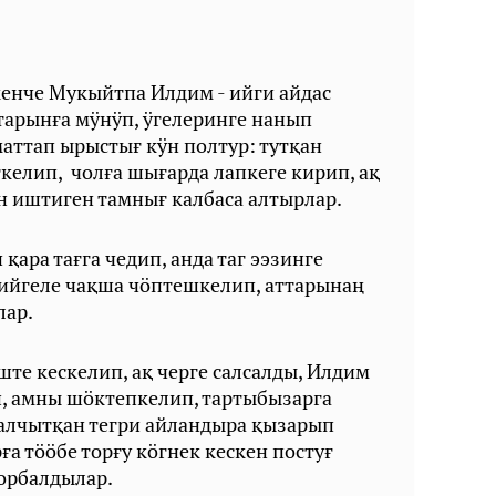
кенче Мукыйтпа Илдим - ийги айдас
тарынға мӱнӱп, ӱгелеринге нанып
аттап ырыстығ кӱн полтур: тутқан
келип, чолға шығарда лапкеге кирип, ақ
тин иштиген тамнығ калбаса алтырлар.
қара тағга чедип, анда таг ээзинге
ийгеле чақша чӧптешкелип, аттарынаң
лар.
те кескелип, ақ черге салсалды, Илдим
ип, амны шӧктепкелип, тартыбызарга
аалчытқан тегри айландыра қызарып
ға тӧӧбе торғу кӧгнек кескен постуғ
орбалдылар.