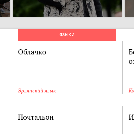
ЯЗЫКИ
Облачко
Б
о
Эрзянский язык
К
Почтальон
И