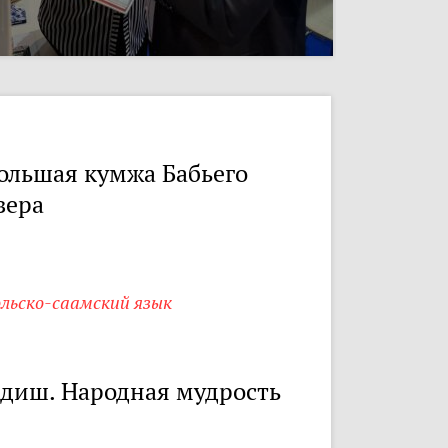
ольшая кумжа Бабьего
зера
ольско-саамский язык
диш. Народная мудрость