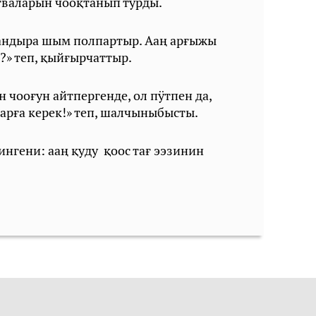
тваларын чооқтанып турды.
андыра шым полпартыр. Ааң арғыжы
?» теп, қыйғырчаттыр.
 чооғун айтпергенде, ол пӱтпен да,
арға керек!» теп, шалчыныбысты.
нгени: ааң қуду қоос тағ ээзинин