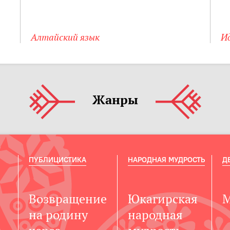
Алтайский язык
И
Жанры
ПУБЛИЦИСТИКА
НАРОДНАЯ МУДРОСТЬ
Д
Возвращение
Юкагирская
М
на родину
народная