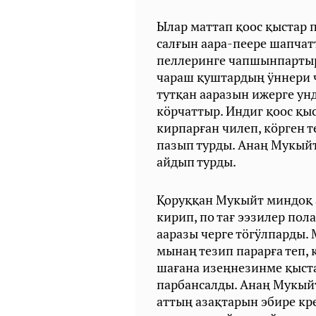
Ылар маттап қоос қыстар
салғын аара-пеере шапчат
пеллеринге чапшынпартыр
чараш қуштардың ӱннери 
тутқан ааразын ижерге ун
кӧрчаттыр. Индиг қоос қы
кирпарған чилеп, кӧрген т
пазып турды. Анаң Мукыйт
айдып турды.
Қоруққан Мукыйт миндоқ 
кирип, по тағ ээзилер пол
ааразы черге тӧгӱлпарды.
мынаң тезип парарға теп, 
шағана изеңнезинме қыста
парбансалды. Анаң Мукыйт
аттың азақтарын эбире кре