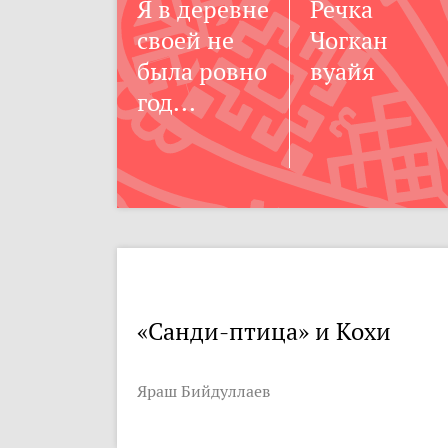
Я в деревне
Речка
своей не
Чогкан
была ровно
вуайя
год...
«Санди-птица» и Кохи
Яраш Бийдуллаев