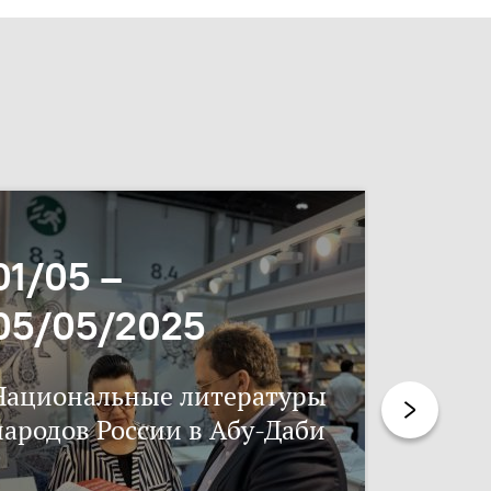
01/05 –
06/11
05/05/2025
17/11
Национальные литературы
Нацпис
народов России в Абу-Даби