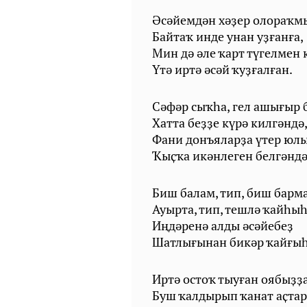
Әсәйемдән хәҙер олораҡмы
Байтаҡ инде унан уҙғанға,
Мин дә әле ҡарт түгелмен 
Үтә иртә әсәй ҡуҙғалған.
Сәфәр сыҡһа, гел ашығыр 
Хатта беҙҙе күрә килгәндә
Фани донъяларҙа үтер юл
Ҡыҫҡа икәнлеген белгәндә
Биш балам, тип, биш барма
Ауырта, тип, тешлә ҡайһы
Иңдәренә алды әсәйебеҙ
Шатлығынан бикәр ҡайғы
Иртә остоҡ тыуған оябыҙҙ
Буш ҡалдырып ҡанат аҫта