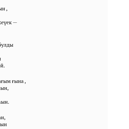
н ,
кеүек —
булды
,
ы
й.
ғым ғына ,
һын,
һын.
ан,
рын