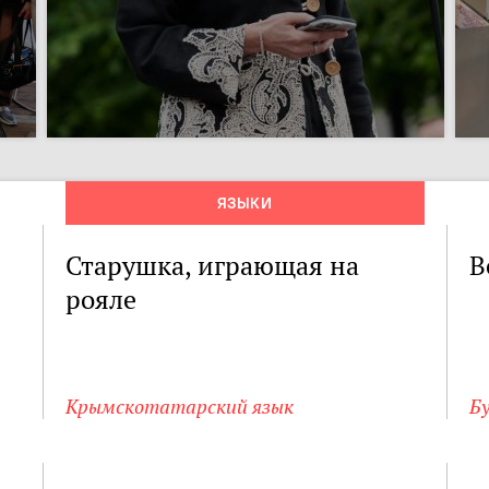
ЯЗЫКИ
Старушка, играющая на
В
рояле
Крымскотатарский язык
Б