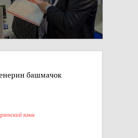
енерин башмачок
урятский язык