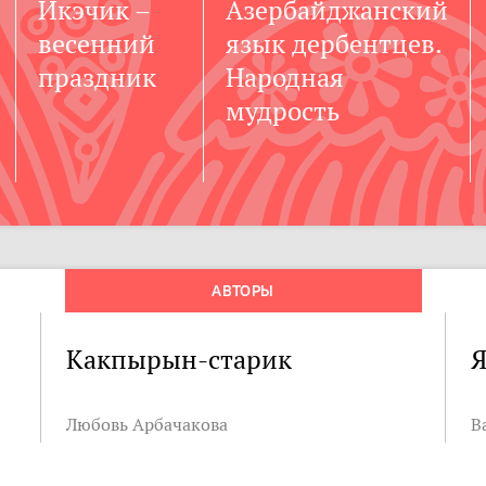
Икэчик –
Азербайджанский
весенний
язык дербентцев.
праздник
Народная
мудрость
АВТОРЫ
Какпырын-старик
Я
Любовь Арбачакова
В