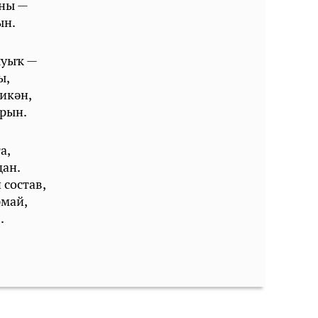
уны —
ын.
ыуыҡ —
ы,
икән,
арын.
а,
дан.
 состав,
рмай,
.