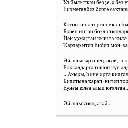
Ул йылытҡан беҙҙе, ә беҙ 
Һиҙмәгәнбеҙ бергә саҡтар
Көтөп кенә торған икән һ
Бәреп ингән боҙло тындар
Йәй уҙмаҫтан ҡыш та килә 
Ҡарҙар итеп һибеп моң-з
Әй ашығыр инең, әсәй, юлғ
Вокзалдарға төшөп күп ал
...Ахыры, һине иртә килгән
Билетыңа ҡарап-нитеп то
Һуңғы юлға алып юғалған..
Әй ашыҡтың, әсәй...