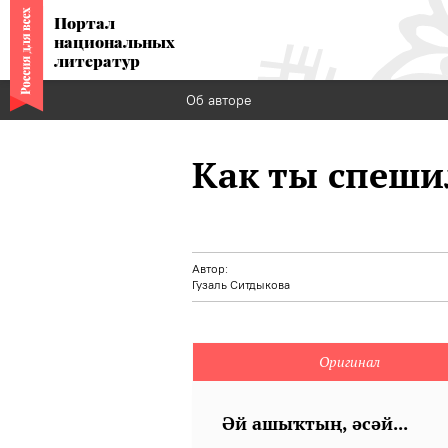
Портал
национальных
литератур
Об авторе
Как ты спешил
Автор:
Гузаль Ситдыкова
Оригинал
Әй ашыҡтың, әсәй...