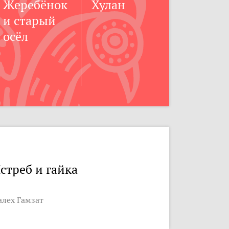
Жеребёнок
Хулан
и старый
осёл
стреб и гайка
алех Гамзат