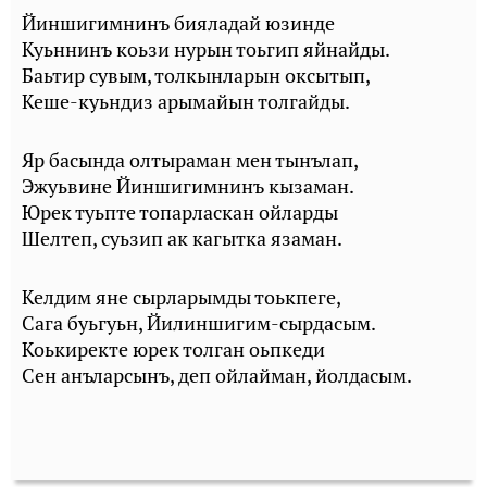
Йиншигимнинъ бияладай юзинде
Куьннинъ коьзи нурын тоьгип яйнайды.
Баьтир сувым, толкынларын оксытып,
Кеше-куьндиз арымайын толгайды.
Яр басында олтыраман мен тынълап,
Эжуьвине Йиншигимнинъ кызаман.
Юрек туьпте топарласкан ойларды
Шелтеп, суьзип ак кагытка язаман.
Келдим яне сырларымды тоькпеге,
Сага буьгуьн, Йилиншигим-сырдасым.
Коькиректе юрек толган оьпкеди
Сен анъларсынъ, деп ойлайман, йолдасым.