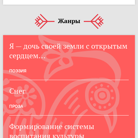
Жанры
Я — дочь своей земли с открытым
сердцем...
ПОЭЗИЯ
Снег
ПРОЗА
Формирование системы
воспитания культуры