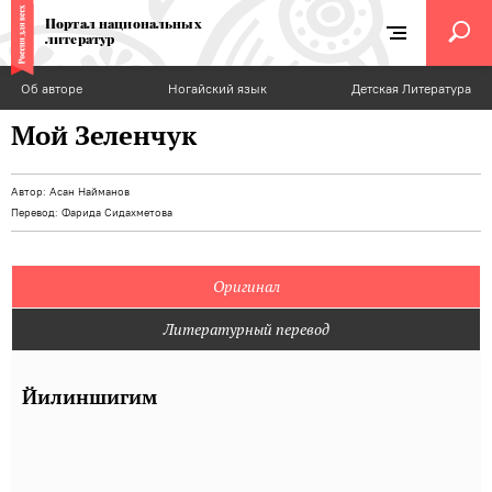
Портал национальных
литератур
Об авторе
Ногайский язык
Детская Литература
Мой Зеленчук
Автор:
Асан Найманов
Перевод:
Фарида Сидахметова
Оригинал
Литературный перевод
Йилиншигим