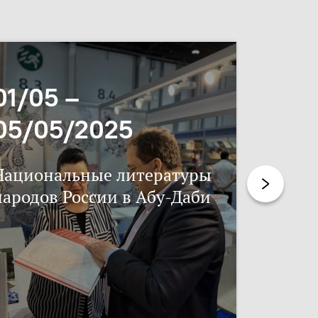
01/05 –
06/11
05/05/2025
17/11
Национальные литературы
Нацпис
народов России в Абу-Даби