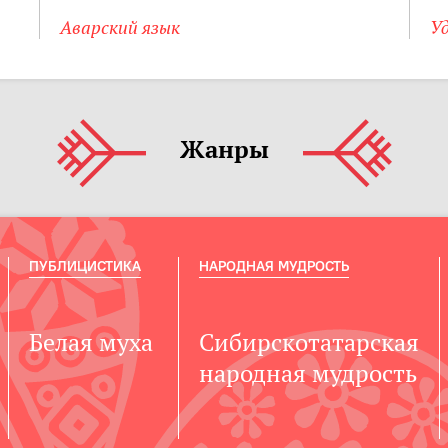
Аварский язык
Уд
Жанры
ПУБЛИЦИСТИКА
НАРОДНАЯ МУДРОСТЬ
Белая муха
Сибирскотатарская
народная мудрость