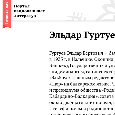
Портал
национальных
литератур
Эльдар Гурту
Гуртуев Эльдар Бертович — ба
в 1935 г. в Нальчике. Окончи
Бишкек), Государственный уни
эпидемиологом, санинспектор
«Эльбрус», главным редактор
«Нюр» на балкарском языке. 
и президиума общества «Роди
Кабардино-Балкария», совета 
около двадцати книг новелл, 
к телефильмам и радиопостан
и журналах, в том числе респ