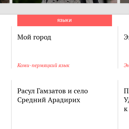
ЯЗЫКИ
Мой город
Э
Коми-пермяцкий язык
Э
Расул Гамзатов и село
П
Средний Арадирих
У
к