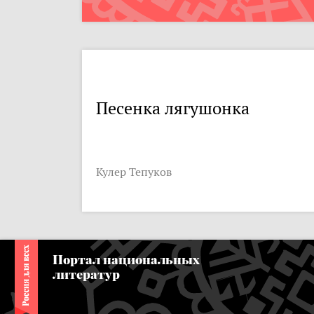
Песенка лягушонка
Кулер Тепуков
Портал национальных
литератур