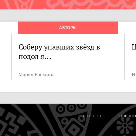
АВТОРЫ
Соберу упавших звёзд в
Ц
подол я...
Мария Еремина
Н
О ПРОЕКТЕ
НОВОСТ