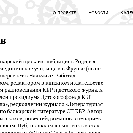
О ПРОЕКТЕ
НОВОСТИ
КАЛЕ
ев
лкарский прозаик, публицист. Родился
л медицинское училище в г. Фрунзе (ныне
верситет в Нальчике. Работал
ом, редактором в книжном издательстве
ом радиовещания КБР и детского журнала
Член президиума Детского фонда КБР
на», редколлегии журнала «Литературная
по балкарской литературе СП КБР. Автор
рассказов, повестей, романов; сценариев
овкам. Публиковался во многих газетах
убликанских («Минги Тау», «Литературная