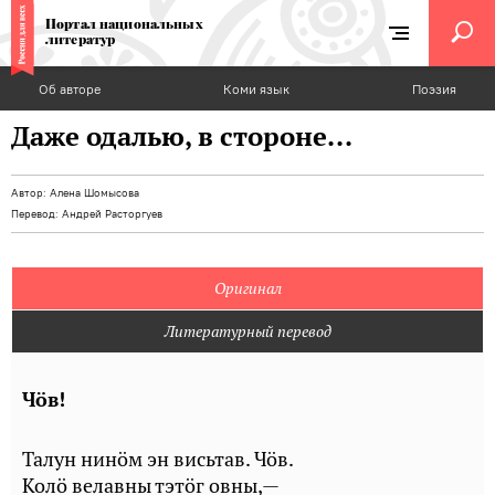
Портал национальных
литератур
Об авторе
Коми язык
Поэзия
Даже одалью, в стороне...
Автор:
Алена Шомысова
Перевод:
Андрей Расторгуев
Оригинал
Литературный перевод
Чöв!
Талун нинöм эн висьтав. Чöв.
Колö велавны тэтöг овны,—