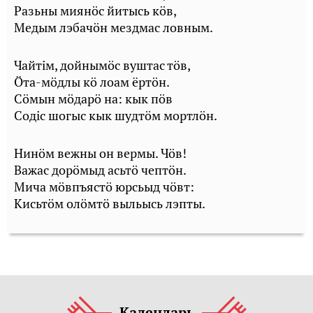
Разьны миянöс йитысь кöв,
Медым лэбачöн мездмас ловным.
Чайтiм, дойнымöс вуштас тöв,
Öта-мöдлы кö лоам ёртöн.
Сöмын мöдарö на: кык пöв
Содiс шогыс кык шудтöм мортлöн.
Нинöм вежны он вермы. Чöв!
Важас дорöмыд асьтö чептöн.
Мича мöвпъястö юрсьыд чöвт:
Кисьтöм олöмтö выльысь лэпты.
Календарь