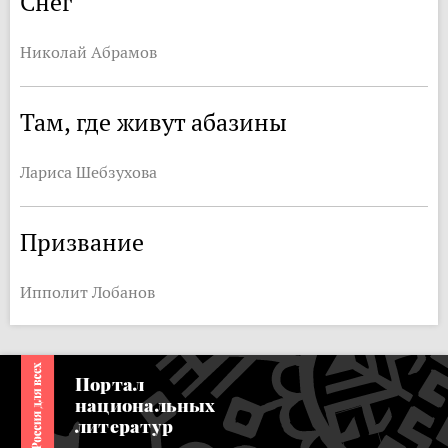
Снег
Николай Абрамов
Там, где живут абазины
Лариса Шебзухова
Призвание
Ипполит Лобанов
Портал
национальных
литератур