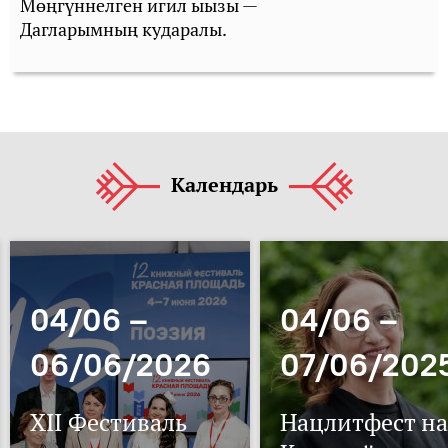
Мөңгүннелген игил ыызы —
Дагларымның кударалы.
Календарь
04/06 –
04/06 –
06/06/2026
07/06/202
XII Фестиваль
Нацлитфест на