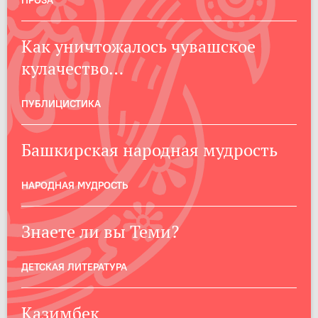
ПРОЗА
Как уничтожалось чувашское
кулачество…
ПУБЛИЦИСТИКА
Башкирская народная мудрость
НАРОДНАЯ МУДРОСТЬ
Знаете ли вы Теми?
ДЕТСКАЯ ЛИТЕРАТУРА
Казимбек