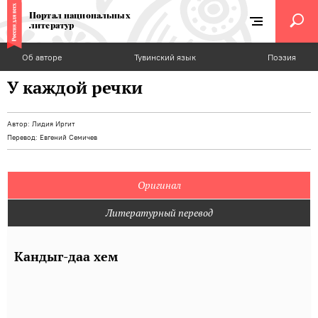
Портал национальных
литератур
Об авторе
Тувинский язык
Поэзия
У каждой речки
Автор:
Лидия Иргит
Перевод:
Евгений Семичев
Оригинал
Литературный перевод
Кандыг-даа хем