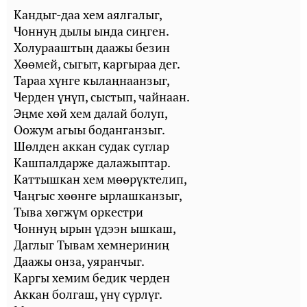
Кандыг-даа хем аялгалыг,
Чоннуң дылы ында сиңген.
Холурааштың даажы безин
Хөөмей, сыгыт, каргыраа дег.
Тараа хүнге кылаңнаанзыг,
Черден үнүп, сыстып, чайнаан.
Эңме хөй хем далай болуп,
Оожум агыы боданганзыг.
Шөлден аккан судак суглар
Кашпалдарже далажыптар.
Каттышкан хем мөөрүктелип,
Чаңгыс хөөнге ырлашканзыг,
Тыва хөгжүм оркестри
Чоннуң ырын үдээн ышкаш,
Даглыг Тывам хемнериниң
Даажы онза, уяранчыг.
Каргы хемим бедик черден
Аккан болгаш, үнү сүрлүг.