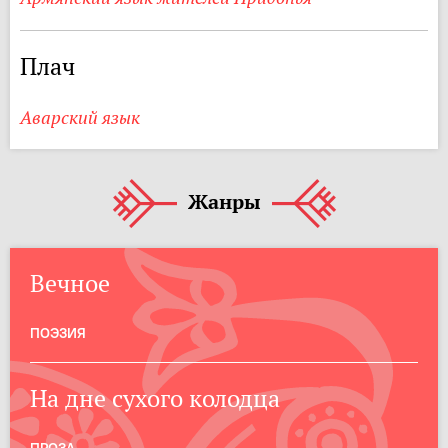
Плач
Аварский язык
Жанры
Вечное
ПОЭЗИЯ
На дне сухого колодца