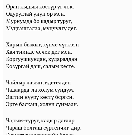
Оран кыдыы көстүр уг чок.
Одуруглай үнүп ор мен.
Мурнумда бо кадыр туруг,
Муңгашталза, муңчулгу дег.
Харын быжыг, хүнче чүткээн
Хая тиинде чечек дег мен.
Коргуушкундан, кударалдан
Козургай даш, салым кесте.
Чайлыр чазып, идегелден
Чадаарда-ла холум сундум.
Эштиң нүүрү көстү берген.
Эрте баскаш, холун сунмаан.
Чалым-туруг, кадыр даглар
Чараш болгаш сүртенчиг-дир.
Бузуттуг эш тоовайн барза,