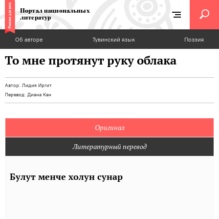
Портал национальных
литератур
Об авторе
Тувинский язык
Поэзия
То мне протянут руку облака
Автор:
Лидия Иргит
Перевод:
Диана Кан
Оригинал
Литературный перевод
Булут менче холун сунар