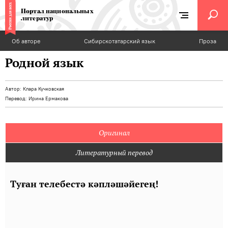
Портал национальных
литератур
Об авторе
Сибирскотатарский язык
Проза
Родной язык
Автор:
Клара Кучковская
Перевод:
Ирина Ермакова
Оригинал
Литературный перевод
Туған телебестә кәпләшәйегең!