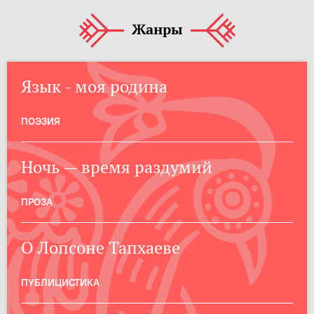
Жанры
Язык - моя родина
ПОЭЗИЯ
Ночь — время раздумий
ПРОЗА
О Лопсоне Тапхаеве
ПУБЛИЦИСТИКА