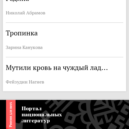
Николай Абрамов
Тропинка
Зарина Канукова
Мутили кровь на чуждый лад...
Фейзудин Нагиев
Портал
национальных
литератур