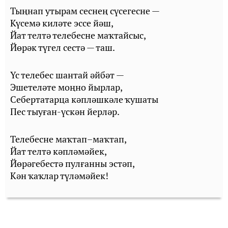
Тыңнап утырам сеснең сүсегесне —
Күсемә киләте эссе йәш,
Йат телтә телебесне маҡтайсыс,
Йөрәк түгел сестә — таш.
Үс телебес шантай әйбәт —
Эшетеләте моңно йырлар,
Себертатарца кәпләшкәле ҡушаты
Пес тыуған-үскән йерләр.
Телебесне маҡтап–маҡтап,
Йат телтә кәпләмәйек,
Йөрәгебестә пулғанны эстәп,
Кән ҡаҡлар түләмәйек!