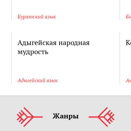
Бурятский язык
Б
Адыгейская народная
К
мудрость
Адыгейский язык
А
Жанры