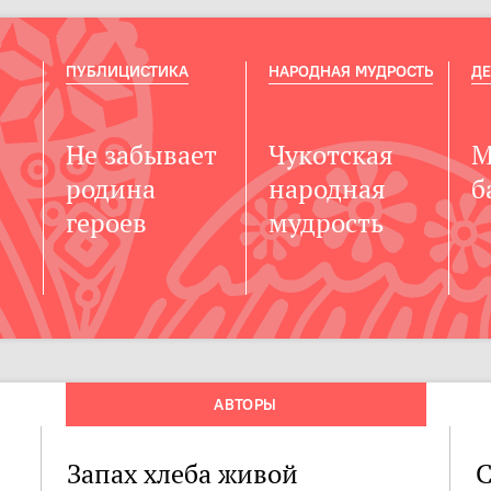
ПУБЛИЦИСТИКА
НАРОДНАЯ МУДРОСТЬ
ДЕ
Не забывает
Чукотская
М
родина
народная
б
героев
мудрость
АВТОРЫ
Запах хлеба живой
С