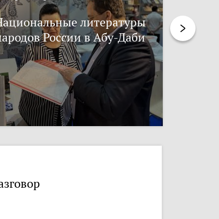
Национальные литературы
Нацпис
народов России в Абу-Даби
азговор