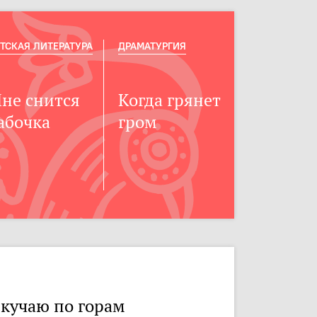
ТСКАЯ ЛИТЕРАТУРА
ДРАМАТУРГИЯ
не снится
Когда грянет
абочка
гром
кучаю по горам