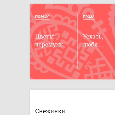
ПОЭЗИЯ
ПРОЗА
Цветы
Уехать,
черемухи
любя...
Снежинки