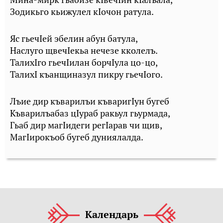
Зодикьго кьижулел кIочон ратула.
Яс гьечIей эбелин абун батула,
Наслуго щвечIекьа нечезе кколелъ.
ТалихIго гьечIилан борчIула цо-цо,
ТалихI къанщиназул пикру гьечIого.
Лъие дир къварилъи къваригIун бугеб
Къварилъабаз цIураб ракьул гьурмада,
Гьаб дир магIидеги регIарав чи щив,
МагIирокъоб бугеб дуниялалда.
Календарь