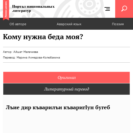
Портал национальных
литератур
Об авторе
Аварский язык
Поэзия
Кому нужна беда моя?
Автор:
Айшат Малачиева
Перевод:
Марина Ахмедова-Колюбакина
Оригинал
Литературный перевод
Лъие дир къварилъи къваригIун бугеб