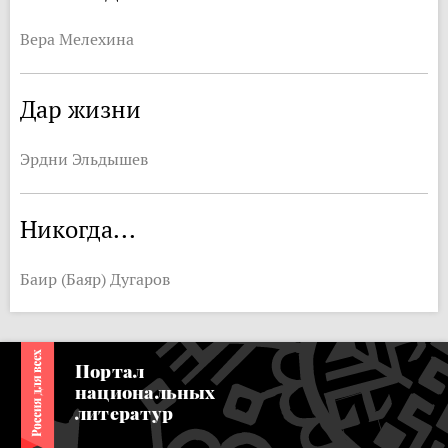
Вера Мелехина
Дар жизни
Эрдни Эльдышев
Никогда...
Баир (Баяр) Дугаров
Портал
национальных
литератур