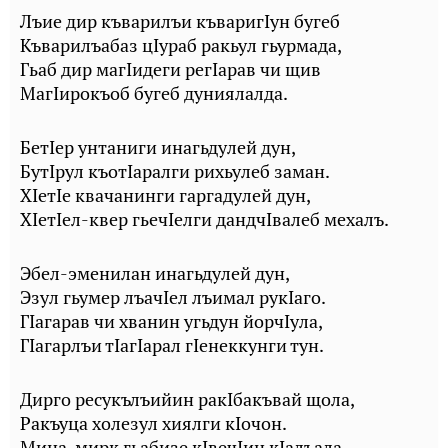
Лъие дир къварилъи къваригIун бугеб
Къварилъабаз цIураб ракьул гьурмада,
Гьаб дир магIидеги регIарав чи щив
МагIирокъоб бугеб дуниялалда.
БетIер унтаниги инагьдулей дун,
БутIрул къотIаралги рихьулеб заман.
ХIетIе квачанинги гаргадулей дун,
ХIетIел-квер гьечIелги дандчIвалеб мехалъ.
Эбел-эменилан инагьдулей дун,
Эзул гьумер лъачIел лъимал рукIаго.
ГIагарав чи хванин угьдун йорчIула,
ГIагарлъи тIагIарал гIенеккунги тун.
Дирго ресукълъийин ракIбакъвай щола,
Ракъуца холезул хиялги кIочон.
Мина-мирк гьабизе кIвечIин кIалъала,