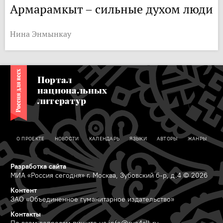
Армарамкыт – сильные духом люди
Нина Энмынкау
Портал
национальных
литератур
О ПРОЕКТЕ
НОВОСТИ
КАЛЕНДАРЬ
ЯЗЫКИ
АВТОРЫ
ЖАНРЫ
Разработка сайта
МИА «Россия сегодня» г. Москва, Зубовский б-р, д.4 © 2026
Контент
ЗАО «Объединенное гуманитарное издательство»
Контакты
По всем вопросам пишите на
info@rus4all.ru