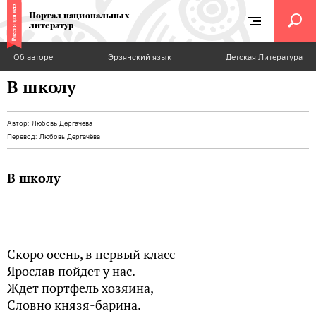
Портал национальных
литератур
Об авторе
Эрзянский язык
Детская Литература
В школу
Автор:
Любовь Дергачёва
Перевод:
Любовь Дергачёва
В школу
Скоро осень, в первый класс
Ярослав пойдет у нас.
Ждет портфель хозяина,
Словно князя-барина.