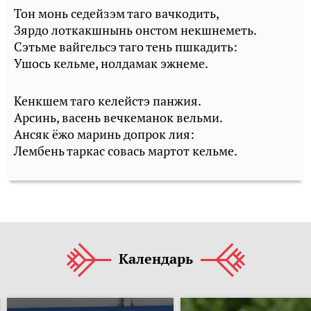
Тон монь седейзэм таго вачкодить,
Зярдо лоткакшнынь онстом некшнеметь.
Сэтьме вайгельсэ таго тень пшкадить:
Ушось кельме, нолдамак эжнеме.
Кенкшем таго келейстэ панжия.
Арсинь, васень вечкеманок вельми.
Ансяк ёжо маринь допрок лия:
Лембень таркас совась мартот кельме.
Календарь