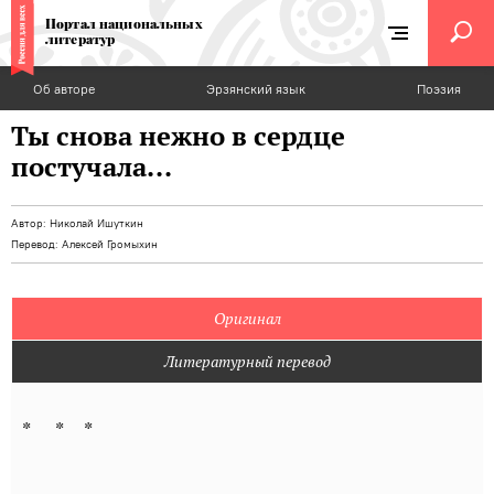
Портал национальных
литератур
Об авторе
Эрзянский язык
Поэзия
Ты снова нежно в сердце
постучала...
Автор:
Николай Ишуткин
Перевод:
Алексей Громыхин
Оригинал
Литературный перевод
* * *