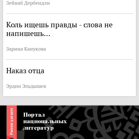
Зейнаб Дербендли
Коль ищешь правды - слова не
напишешь…
Зарина Канукова
Наказ отца
Эрдни Эльдышев
Портал
национальных
литератур