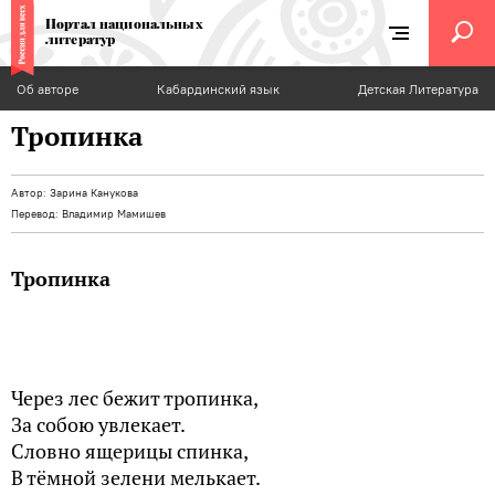
Портал национальных
литератур
Об авторе
Кабардинский язык
Детская Литература
Тропинка
Автор:
Зарина Канукова
Перевод:
Владимир Мамишев
Тропинка
Через лес бежит тропинка,
За собою увлекает.
Словно ящерицы спинка,
В тёмной зелени мелькает.