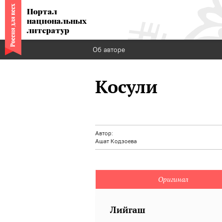
Портал
национальных
литератур
Об авторе
Косули
Автор:
Ашат Кодзоева
Оригинал
Лийгаш