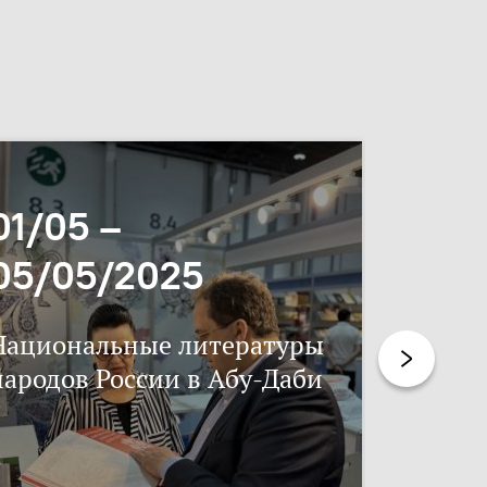
01/05 –
06/11
05/05/2025
17/11
Национальные литературы
Нацпис
народов России в Абу-Даби