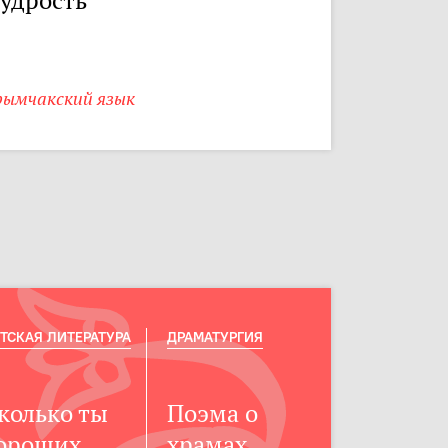
удрость
рымчакский язык
ТСКАЯ ЛИТЕРАТУРА
ДРАМАТУРГИЯ
колько ты
Поэма о
ороших
храмах