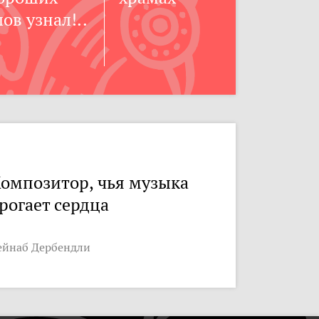
лов узнал!..
омпозитор, чья музыка
рогает сердца
ейнаб Дербендли