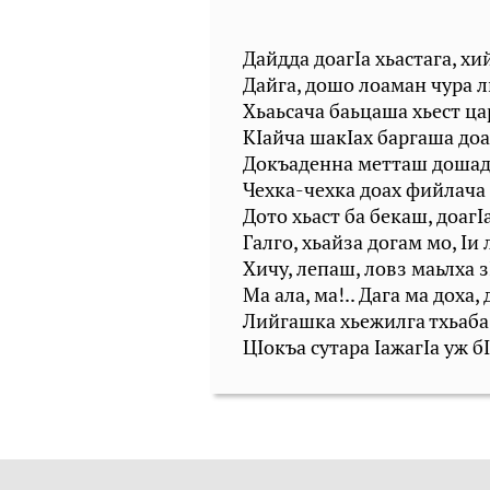
Дайдда доагӀа хьастага, хи
Дайга, дошо лоаман чура 
Хьаьсача баьцаша хьест ца
КӀайча шакӀах баргаша доа
Докъаденна метташ дошад
Чехка-чехка доах фийлача 
Дото хьаст ба бекаш, доагӀ
Галго, хьайза догам мо, Ӏи 
Хичу, лепаш, ловз маьлха
Ма ала, ма!.. Дага ма доха, 
Лийгашка хьежилга тхьаба
ЦӀокъа сутара ӀажагӀа уж б