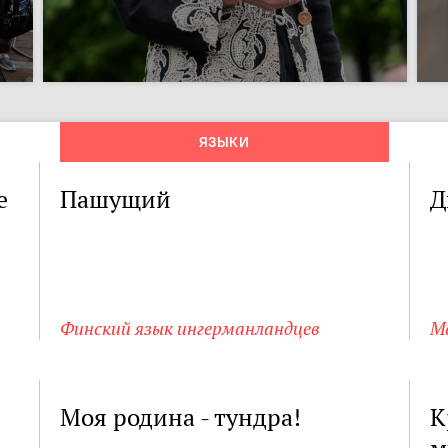
ЯЗЫКИ
е
Пашущий
Д
Финский язык ингерманландцев
М
Моя родина - тундра!
К