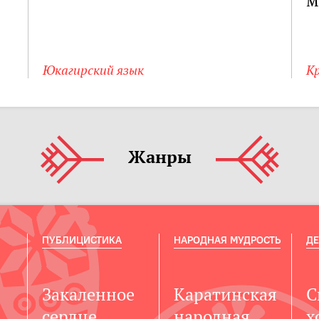
м
Юкагирский язык
К
Жанры
ПУБЛИЦИСТИКА
НАРОДНАЯ МУДРОСТЬ
ДЕ
Закаленное
Каратинская
С
сердце
народная
х