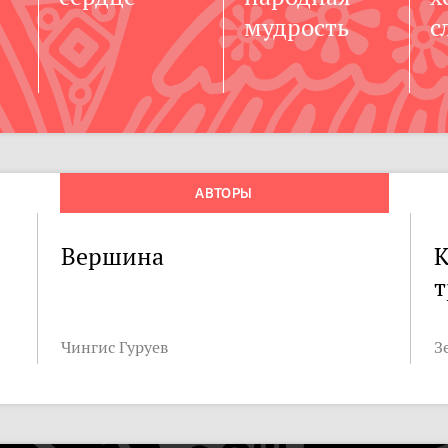
мудрость
с
АВТОРЫ
Вершина
К
т
Чингис Гуруев
З