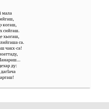
й мала
лийгаш,
р когаш,
х сийгаш.
е хьогаш,
лийгаша са.
аш чакх-са!
лоаттаду,
 зӀанараш…
дехар ду:
 дагӀача
Ӏаргаш!