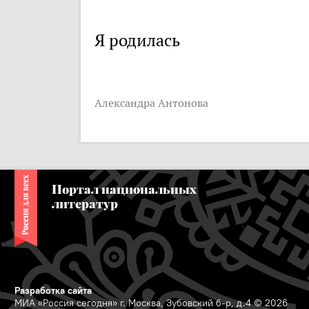
Я родилась
Александра Антонова
Портал национальных
литератур
Разработка сайта
МИА «Россия сегодня» г. Москва, Зубовский б-р, д.4 © 2026