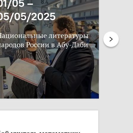
01/05 –
06/11
05/05/2025
17/11
Национальные литературы
Нацпис
народов России в Абу-Даби