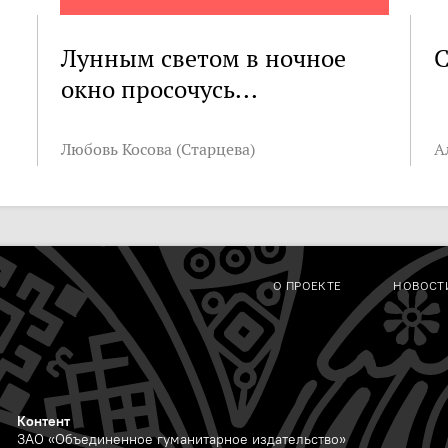
Лунным светом в ночное
С
окно просочусь...
Любовь Косова (Старцева)
А
О ПРОЕКТЕ
НОВОСТ
Контент
ЗАО «Объединенное гуманитарное издательство»