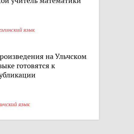
ой учитель математики
згинский язык
роизведения на Ульчском
зыке готовятся к
убликации
ьчский язык