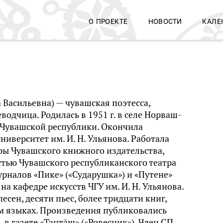
О ПРОЕКТЕ
НОВОСТИ
КАЛЕ
 Васильевна) — чувашская поэтесса,
водчица. Родилась в 1951 г. в селе Норваш-
 Чувашской республики. Окончила
иверситет им. И. Н. Ульянова. Работала
ры Чувашского книжного издательства,
тью Чувашского республиканского театра
рналов «Пике» («Сударушка») и «Путене»
на кафедре искусств ЧГУ им. И. Н. Ульянова.
есен, десяти пьес, более тридцати книг,
м языках. Произведения публиковались
, в газете «Тантăш» («Ровесник»). Член СП