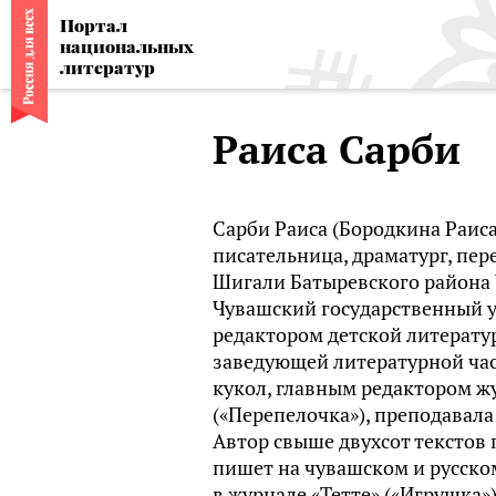
Портал
национальных
литератур
Раиса Сарби
Сарби Раиса (Бородкина Раиса
писательница, драматург, пере
Шигали Батыревского района
Чувашский государственный ун
редактором детской литерату
заведующей литературной час
кукол, главным редактором жу
(«Перепелочка»), преподавала 
Автор свыше двухсот текстов п
пишет на чувашском и русско
в журнале «Тетте» («Игрушка»)