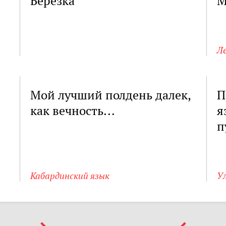
Берёзка
М
Ле
Мой лучший полдень далек,
П
как вечность...
я
п
Кабардинский язык
Ул