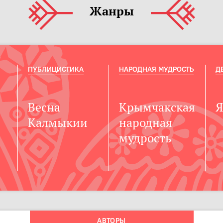
Жанры
ПУБЛИЦИСТИКА
НАРОДНАЯ МУДРОСТЬ
Д
Весна
Крымчакская
Я
Калмыкии
народная
мудрость
АВТОРЫ