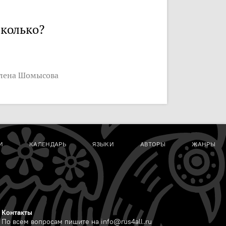
колько?
лена Шомысова
И
КАЛЕНДАРЬ
ЯЗЫКИ
АВТОРЫ
ЖАНРЫ
Контакты
По всем вопросам пишите на
info@rus4all.ru