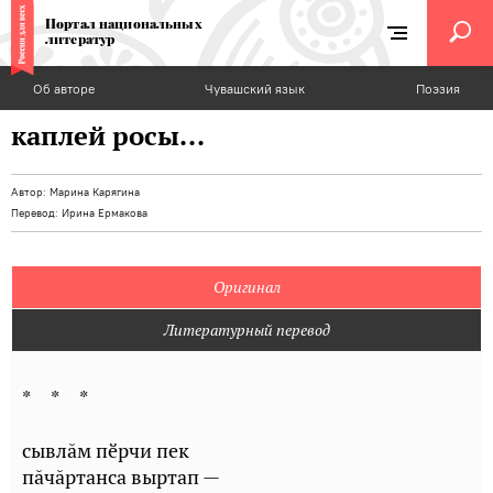
Портал национальных
литератур
Об авторе
Чувашский язык
Поэзия
каплей росы...
Автор:
Марина Карягина
Перевод:
Ирина Ермакова
Оригинал
Литературный перевод
* * *
сывлăм пӗрчи пек
пăчăртанса выртап —