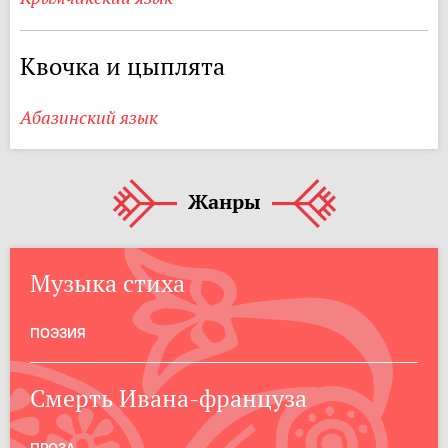
Квочка и цыплята
Абазинский язык
Жанры
Музыка стиха
ПОЭЗИЯ
Смерть Ивана-француза