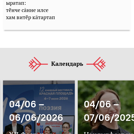
ыратап:
тӗнче сăнне илсе
хам витӗр кăтартап
Календарь
04/06 –
04/06 –
06/06/2026
07/06/202