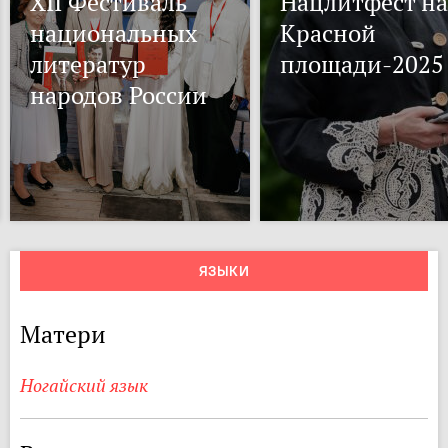
XII Фестиваль
Нацлитфест на
национальных
Красной
литератур
площади-2025
народов России
ЯЗЫКИ
Матери
Ногайский язык