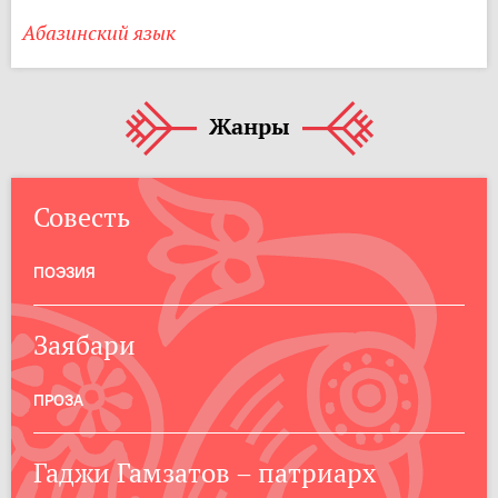
Абазинский язык
Жанры
Совесть
ПОЭЗИЯ
Заябари
ПРОЗА
Гаджи Гамзатов – патриарх