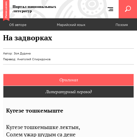
Портал национальных
литератур
Об авторе
Марийский язык
Поэзия
На задворках
Автор:
Зоя Дудина
Перевод:
Анатолий Спиридонов
Оригинал
Литературный перевод
Кугезе тошкемыште
Кугезе тошкемышке лектын,
Солем ужар шудым са дене