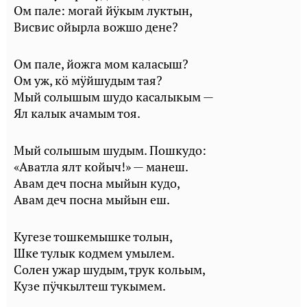
Ом пале: могай йӱкым луктын,
Висвис ойырла вожшо дене?
Ом пале, йожга мом каласыш?
Ом уж, кӧ мӱйшудым тая?
Мый солышым шудо касалыкым —
Ял калык ачамым тоя.
Мый солышым шудым. Пошкудо:
«Аватла ялт койыч!» — манеш.
Авам деч посна мыйын кудо,
Авам деч посна мыйын еш.
Кугезе тошкемышке толын,
Шке тулык кодмем умылем.
Солен ужар шудым, трук кольым,
Кузе пӱчкылтеш тукымем.