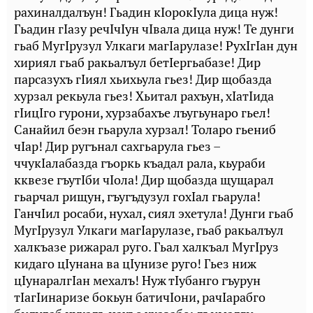
рахиналдалъун! Гьадин кIорокIула дица нуж!
Гьадин гIазу речIчIун чIвала дица нуж! Те дунги
гьаб МугIрузул Улкаги магIарулазе! РухIгIан дун
хириял гьаб ракьалъул бетIергьабазе! Дир
парсазухъ гIиял хьихьула гьез! Дир щобазда
хурзал рекьула гьез! Хьитал рахъун, хIатIида
гIицIго гурони, хурзабахъе лъугьунаро гьел!
Санайил беэн гьарула хурзал! Толаро гьениб
чIар! Дир ругънал сахгьарула гьез –
ччукIалабазда гъоркь къадал рала, кьураби
кквезе гъутIби чIола! Дир щобазда щущарал
гьарчал рищун, гъугъдузул гохIал гьарула!
ГанчIил росаби, нухал, сиял эхетула! Дунги гьаб
МугIрузул Улкаги магIарулазе, гьаб ракьалъул
халкъазе рижарал руго. Гьал халкъал МугIруз
кидаго цIунана ва цIунизе руго! Гьез ниж
цIунаралгIан мехалъ! Нуж тIубанго гъурун
тIагIинаризе бокьун батичIони, рачIарабго