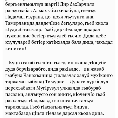
бергьенлъиялъул шартI! Дир бахIарчиял
рагъухъабаз Алмахъ биххизабуна, гьелъул
гIадамал гъурана, цо-цоял лъутунги ана.
Тамерланида дандечIезе бегьуларо, гьеб ккола
кIудияб такъсир. Гьаб дир чIелалде щварал
нужеца дие бетIер къулулеб гьечIо. Дида цебе
къулулареб бетIер хатIихалда бала дица, чахъдал
кинигин!
– Куцго сахаб гьечIин гьасулин ккана, тIоцебе
дуда берчIварабго, дида ракIалде, – ян жаваб
гьабуна Чанахъаница (тилмачас хадуб мухIканго
таржама гьабуна) Тимурие. – Дуцаги дур бодул
церехъабазги МугIрузул улкаялда гьабураб
пасалъи, анлънусго сон аниги, кIоченчIо гьаб
ракьалъул гIадамазда ва инсанияталъул
тарихалда. Гьеб гIасилъиялъул бицун,
мактабазда цIиял гIелазе дарсал кьола дица.