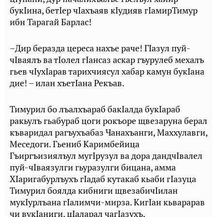
букIина, бетIер чIахъаяв кIудияв гIамирТимур
ибн Тарагай Барлас!
–Дир беразда цереса нахъе раче! ГIазул пуй-
чIваялъ ва тIолел гIансаз аскар гъурулеб мехалъ
гьев чIухIарав тарихчиясул хабар камун букIана
дие! – илан хъетIана Рекъав.
Тимурил бо лъалхъараб бакIалда букIараб
ракьулъ гьабураб цоги рокъоре щвезаруна берал
къваридал рагъухъабаз Чанахъанги, Маххулавги,
Меседоги. Гьениб Каримбейица
Гъиргъизиялъул мугIрузул ва дора дандчIвалел
пуй-чIваязулги гьуразулги бицана, амма
ХIаригабурлъухъ гIадаб кутакаб кьаби гIазуца
Тимурил боялда кибниги щвезабичIилан
мукIурлъана гIалимчи-мирза. КигIан кьварарав
чи вукIаниги, цIаларал чагIазухъ,