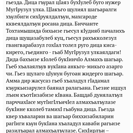
гьезда. Дица гъурал цIаяз бухIулеб буго нужер
МугIрузул улка. ЦIакъго щулиял шагьаралги
хъулбиги сихIруялдалъун, махсароде
кквеялдалъун росана дица. Биччанте
Тохтамышида бихьизе гьесул кIудияб пачалихъ
дица щущазабулеб куц, гьесул рахъкколезул
гвангварабазул гохIал толел руго дица киса-
кирего, гьединго - гьаб МугIрузул улкаялдаги!
Дида бахъизе кIолеб букIинчIо Алмахъ шагьар.
Гьеб хъалаялъув вукIана анкьго-микьго азарго
чи. Гьез щулаго цIунун бугоан жидерго шагьар.
Амма дир жасусаз гьеб хъаладул гIадамал
къуркьизарулел баянал ралагьана. Гьезие иццул
лъим къотIизабизе кIвана. Бащдаб дунялалъул
парччахIасе мутIигIлъичIел алмахъалъулазе
букIине кколеб тамихI гьабуна дица. Гьезда
квер хъваларин ва шагьар биххизабиларин
рагIиги кьун букIана хъаладул каваби рагьизе
разилъарал алмахъалъулазе. СихIирлъи –