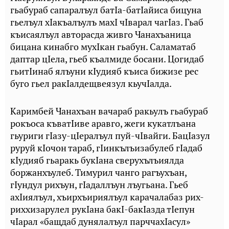
гьабураб сапаралъул батIа-батIайиса бицуна
гьелъул хIакъалъулъ махI чIварал чагIаз. Гьаб
къисаялъул авторасда живго Чанахъаница
бицана кинабго мухIкан гьабун. Саламатаб
даптар цIела, гьеб къалмиде босани. Цогидаб
гьитIинаб ялъуни кIудияб къиса бижизе рес
буго гьел ракIалдещвеязул кьучIалда.
Каримбей Чанахъан вачараб ракьулъ гьабураб
рокъоса къватIиве аравго, жеги кукатлъана
гьуриги гIазу-цIералъул пуй-чIвайги. БацIазул
руруй кIочон тараб, гIинкълъизабулеб гIадаб
кIудияб гьаракь букIана сверухълъиялда
боржанхъулеб. Тимурил чанго рагъухъан,
гIундул рихъун, гIадаллъун лъугьана. Гьеб
ахIиялъул, хъирхъириялъул карачалабаз рих-
риххизарулел рукIана бакI-бакIазда тIепун
чIарал «бащдаб дунялалъул парччахIасул»