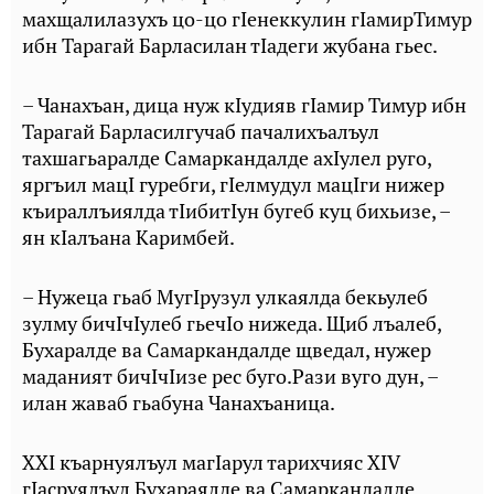
махщалилазухъ цо-цо гIенеккулин гIамирТимур
ибн Тарагай Барласилан тIадеги жубана гьес.
– Чанахъан, дица нуж кIудияв гIамир Тимур ибн
Тарагай Барласилгучаб пачалихъалъул
тахшагьаралде Самаркандалде ахIулел руго,
яргъил мацI гуребги, гIелмудул мацIги нижер
къираллъиялда тIибитIун бугеб куц бихьизе, –
ян кIалъана Каримбей.
– Нужеца гьаб МугIрузул улкаялда бекьулеб
зулму бичIчIулеб гьечIо нижеда. Щиб лъалеб,
Бухаралде ва Самаркандалде щведал, нужер
маданият бичIчIизе рес буго.Рази вуго дун, –
илан жаваб гьабуна Чанахъаница.
XXI къарнуялъул магIарул тарихчияс XIV
гIасруялъул Бухараялде ва Самаркандалде