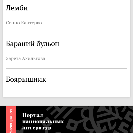
Лемби
Сеппо Кантерво
Бараний бульон
Зарета Ахильгова
Боярышник
Портал
национальных
литератур