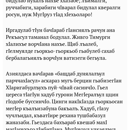
бидулаб нухалъ нахъе ххазабе; лъималги,
руччабиги, харабиги чIварал бидулал квералги
росун, нуж МугIруз тIад хIехьоларо!
Иргадулаб тIун бачIараб гIансиялъ рачун ана
Рекъасул таманал бодулал. Живго Тимурги
хIалихъе ворчIана нахъе. Щиб лъалеб,
гIелмуялде гьоркьо-гьоркьоб гьабулеб сахаб
бербалагьиялъ ворчIун ватизеги бегьула.
Азиялдаса вачIарав «бащдаб дунялалъул
парччахIасул» аскараз мугъ берцин гьабизегIан
ХIаригабурлъухъ пуй-чIвай сасинчIо. Гьел
цереса тIагIун хадуб гурони МегIералъул ццин
гIодобе буссинчIо. Цинги накIкIазда гьоркьосан
мегIер къалъизабуна бакъалъ. Хадуб, гIазу
чучлъидал, къватIире рехана тушбабазул
жаназаби. Гьездаса бахъараб квешаб махI
магIарухъго тIибитIана. МугIрузул улкаялъул