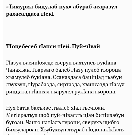
«Тимурил бидулаб нух» абураб асаразул
рахасалдаса гIекI
ТIоцебесеб гIанси тIей. Пуй-чIвай
ГIазул васикIоясде сверун вахъунев вукIана
Чанахъан. Гьарзаго балеб гIазу пулеб гьороца
хъамулеб букIана. Ссаназдаса бацIцIад гьабун
лъухьун, гIурабазда, сиртазда, хъинсазда гIазул
риццатал гIансал гьарулел рукIана гьороца.
Нух батIа бахъизе лъалеб хIал гьечIоан.
МегIералъул щоб пуй-чIваялъ цIан битIизабун
бугоан. Чанго натIалъ гурони, сверухъ щибго
бихьулароан. Хъубухъун лъураб гIодонакIкIалъ