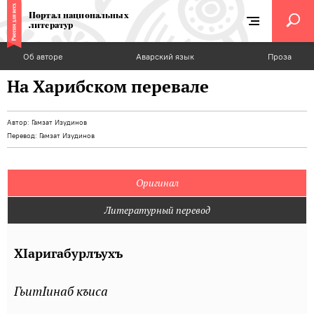
Портал национальных
литератур
Об авторе
Аварский язык
Проза
На Харибском перевале
Автор:
Гамзат Изудинов
Перевод:
Гамзат Изудинов
Оригинал
Литературный перевод
ХIаригабурлъухъ
ГьитIинаб къиса