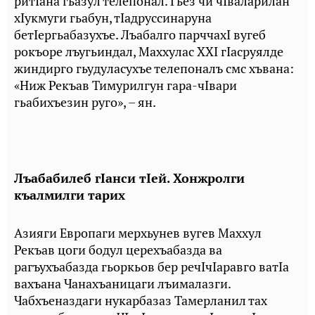
ритIана гьазул телепонал. Гьез чи чIваларилан
хIукмуги гьабун, тIадруссинаруна
бетIергьабазухъе. Лъабалго парччахI вугеб
рокъоре лъугьиндал, Маххулас XXI гIасруялде
жиндирго гьудуласухъе телепоналъ смс хъвана:
«Ниж Рекъав Тимурилгун гара-чIвари
гьабихъезин руго», – ян.
Лъабабилеб гIанси тIей. Хонжролги
къалмилги тарих
Азияги Европаги мерхьунев вугев Маххул
Рекъав цоги бодул церехъабазда ва
рагъухъабазда гьоркьов бер речIчIаравго ватIа
вахъана Чанахъаницаги лъималазги.
Чабхъеназдаги нукарбазаз Тамерланил тах