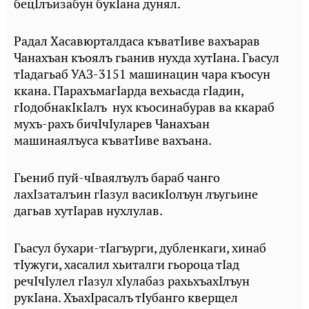
бецIлъизабун букIана дунял.
Радал Хасавюрталдаса къватIиве вахъарав
Чанахъан къоялъ гьанив нухда хутIана. Гьасул
тIадагьаб УАЗ-3151 машинацин чара къосун
ккана. ГIарахъмагIарда вехьасда гIадин,
гIодобнакIкIалъ нух къосинабурав ва ккараб
мухъ-рахъ бичIчIуларев Чанахъан
машинаялъуса къватIиве вахъана.
Гьениб пуй-чIваялъулъ бараб чанго
лахIзаталъин гIазул васикIолъун лъугьине
дагьав хутIарав нухлулав.
Гьасул бухари-тIагъурги, дубленкаги, хинаб
тIужуги, хасалил хьиталги гьороца тIад
речIчIулел гIазул хIулабаз рахьхъахIлъун
рукIана. ХъахIрасалъ тIубанго кверщел