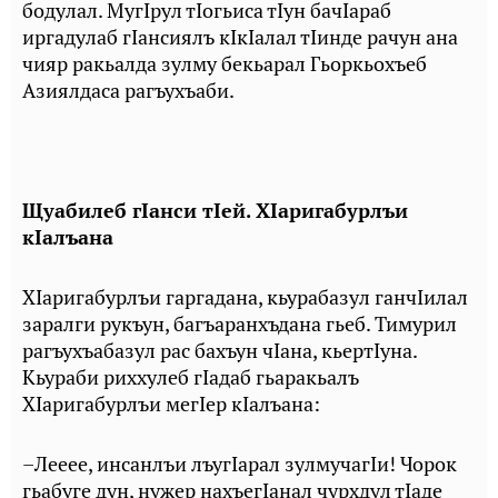
бодулал. МугIрул тIогьиса тIун бачIараб
иргадулаб гIансиялъ кIкIалал тIинде рачун ана
чияр ракьалда зулму бекьарал Гьоркьохъеб
Азиялдаса рагъухъаби.
Щуабилеб гIанси тIей. ХIаригабурлъи
кIалъана
ХIаригабурлъи гаргадана, кьурабазул ганчIилал
заралги рукъун, багъаранхъдана гьеб. Тимурил
рагъухъабазул рас бахъун чIана, кьертIуна.
Кьураби риххулеб гIадаб гьаракьалъ
ХIаригабурлъи мегIер кIалъана:
–Лееее, инсанлъи лъугIарал зулмучагIи! Чорок
гьабуге дун, нужер нахъегIанал чурхдул тIаде