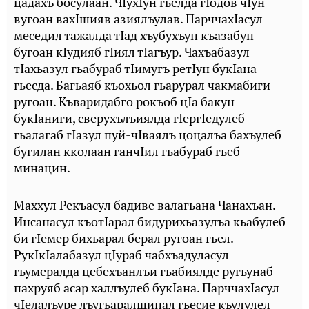
цадахъ босулаан. ЧIухIун гьелда гIодов чIун
вугоан вахIшияв азиялъулав. ПарччахIасул
меседил тажалда тIад хъубухъун къазабун
бугоан кIудияб гIиял тIагъур. Чахъабазул
тIахьазул гьабураб тIимугъ ретIун букIана
гьесда. Багьаяб къохьол гьарурал чакмабиги
ругоан. Къваридабго рокъоб цIа бакун
букIаниги, сверухълъиялда гIергIедулеб
гьалагаб гIазул пуй-чIваялъ цоцалъа бахъулеб
бугилан кколаан ганчIил гьабураб гьеб
минацин.
Маххул Рекъасул бадиве валагьана Чанахъан.
Инсанасул къотIарал бидурихьазулъа кьабулеб
би гIемер бихьарал берал ругоан гьел.
РукIкIалабазул цIураб чабхъадуласул
гьумералда цебехъанлъи гьабиялде ругьунаб
пахруяб асар халлъулеб букIана. ПарччахIасул
чIелалъуре лъугьаралщинал гьесие къулулел