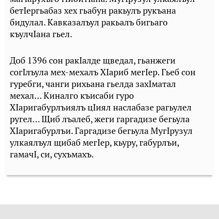
бетIергьабаз хех гьабун ракьулъ рукъана
бидулал. Кавказалъул ракьалъ бигьаго
къулчIана гьел.
Доб 1396 сон ракIалде щведал, гьанжеги
согIлъула мех-мехалъ ХIариб мегIер. Гьеб сон
гуребги, чанги рихьана гьелда захIматал
мехал… Киналго къисаби гуро
ХIаригабурлъиялъ цIиял наслабазе рагьулел
ругел… Щиб лъалеб, жеги гаргадизе бегьула
ХIаригабурлъи. Гаргадизе бегьула МугIрузул
улкаялъул щибаб мегIер, кьуру, габурлъи,
гамачI, си, сухъмахъ.