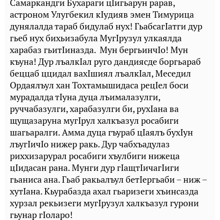
Самаркандги Бухараги цIигьарун рарав,
астроном Улугбекил кIудияв эмен Тимурица
дунялалда тараб бидулаб нух! ГьабсагIатги дур
гьеб нух бихьизабула МугIрузул улкаялда
харабаз гьитIиназда. Мун бергьинчIо! Мун
къуна! Дур лъалкIал руго дандиясде боргьараб
беццаб ццидал вахIшиял лъалкIал, Меседил
Ордаялъул хан Тохтамышидаса рецIел боси
мурадалда тIуна дуца лъималазулги,
руччабазулги, харабазулги би, рухIана ва
щущазаруна мугIрул халкъазул росабиги
шагьаралги. Амма дуца гъураб цIаялъ бухIун
лъугIичIо нижер ракь. Дур чабхъадулаз
риххизарурал росабиги хъулбиги нижеца
цIидасан рана. Мунги дур гIащтIичагIиги
гьаниса ана. Гьаб ракьалъул бетIергьаби – ниж –
хутIана. Кьурабазда ахал гьаризеги хъинсазда
хурзал рекьизеги мугIрузул халкъазул гурони
гьунар гIоларо!