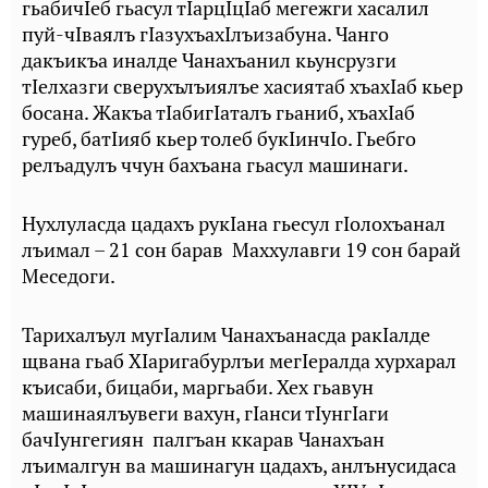
гьабичIеб гьасул тIарцIцIаб мегежги хасалил
пуй-чIваялъ гIазухъахIлъизабуна. Чанго
дакъикъа иналде Чанахъанил кьунсрузги
тIелхазги сверухълъиялъе хасиятаб хъахIаб кьер
босана. Жакъа тIабигIаталъ гьаниб, хъахIаб
гуреб, батIияб кьер толеб букIинчIо. Гьебго
релъадулъ ччун бахъана гьасул машинаги.
Нухлуласда цадахъ рукIана гьесул гIолохъанал
лъимал – 21 сон барав Маххулавги 19 сон барай
Меседоги.
Тарихалъул мугIалим Чанахъанасда ракIалде
щвана гьаб ХIаригабурлъи мегIералда хурхарал
къисаби, бицаби, маргьаби. Хех гьавун
машинаялъувеги вахун, гIанси тIунгIаги
бачIунгегиян палгъан ккарав Чанахъан
лъималгун ва машинагун цадахъ, анлънусидаса