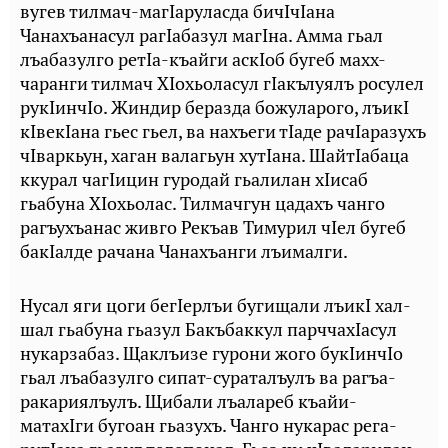
вугев тилмач-магIаруласда бичIчIана
Чанахъанасул рагIабазул магIна. Амма гьал
лъабазулго ретIа-къайги аскIоб бугеб махх-
чаранги тилмач ХIохьоласул гIакълуялъ росулел
рукIинчIо. Жиндир беразда божуларого, лъикI
кIвекIана гьес гьел, ва нахъеги тIаде рачIаразухъ
чIваркьун, хаган валагьун хутIана. ШайтIабаца
ккурал чагIицин гуродай гьалилан хIисаб
гьабуна ХIохьолас. Тилмачгун цадахъ чанго
рагъухъанас живго Рекъав Тимурил чIел бугеб
бакIалде рачана Чанахъанги лъималги.
Нусал яги цоги бегIерлъи бугищали лъикI хал-
шал гьабуна гьазул Бакъбаккул парччахIасул
нукарзабаз. Щаклъизе гурони жого букIинчIо
гьал лъабазулго сипат-сураталъулъ ва рагъа-
ракариялъулъ. Щибали лъалареб къайи-
матахIги бугоан гьазухъ. Чанго нукарас рега-