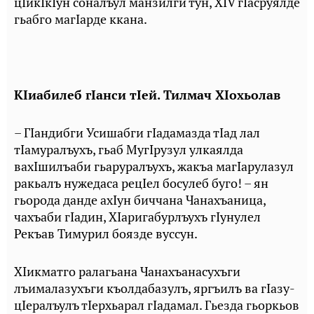
цIикIкIун соналъул манзилги тун, XIV гIасруялде
гьабго магIарде ккана.
КIиабилеб гIанси тIей. Тилмач ХIохьолав
– ГIандибги Усишабги гIадамазда тIад лал
тIамуралъухъ, гьаб МугIрузул улкаялда
вахIшилъаби гьаруралъухъ, жакъа магIарулазул
ракьалъ нужедаса рецIел босулеб буго! – ян
гьорода данде ахIун биччана Чанахъаница,
чахъаби гIадин, ХIаригабурлъухъ гIунулел
Рекъав Тимурил боязде вуссун.
ХIикматго ралагьана Чанахъанасухъги
лъималазухъги къолдабазулъ, яргъилъ ва гIазу-
цIералъулъ тIерхьарал гIадамал. Гьезда гьоркьов