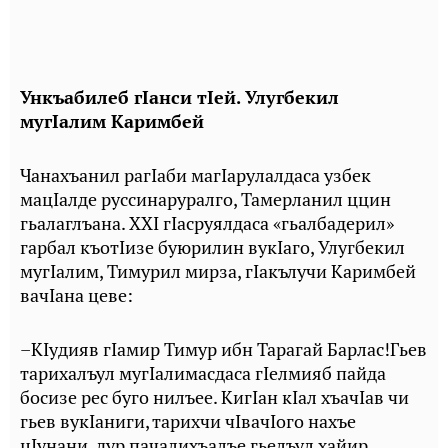
Ункъабилеб гIанси тIей. Улугбекил
мугIалим Каримбей
Чанахъанил рагIаби магIарулалдаса узбек
мацIалде руссинаруралго, Тамерланил ццин
гьалаглъана. XXI гIасруялдаса «гьалбадерил»
гарбал къотIизе буюрилин вукIаго, Улугбекил
мугIалим, Тимурил мирза, гIакълучи Каримбей
вачIана цеве:
–КIудияв гIамир Тимур ибн Тарагай Барлас!Гьев
тарихалъул мугIалимасдаса гIелмияб пайда
босизе рес буго нилъее. КигIан кIал хъачIав чи
гьев вукIаниги, тарихчи чIвачIого нахъе
цIунани, дур пачалихъалъе гьелъул хайир