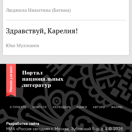
Людмила Никитина (Батина)
Здравствуй, Карелия!
Юхо Муллонен
Портал
национальных
литератур
О ПРОЕКТЕ
НОВОСТИ
КАЛЕНДАРЬ
ЯЗЫКИ
АВТОРЫ
ЖАНРЫ
Разработка сайта
МИА «Россия сегодня» г. Москва, Зубовский б-р, д.4 © 2026