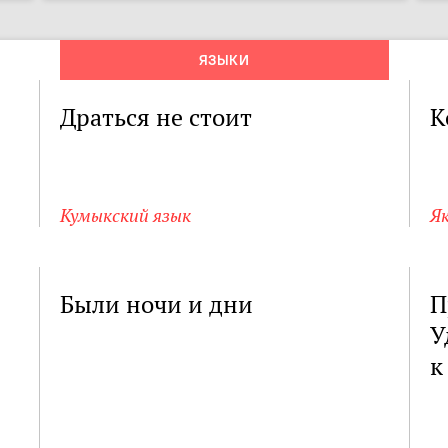
ЯЗЫКИ
Драться не стоит
К
Кумыкский язык
Я
Были ночи и дни
П
У
к