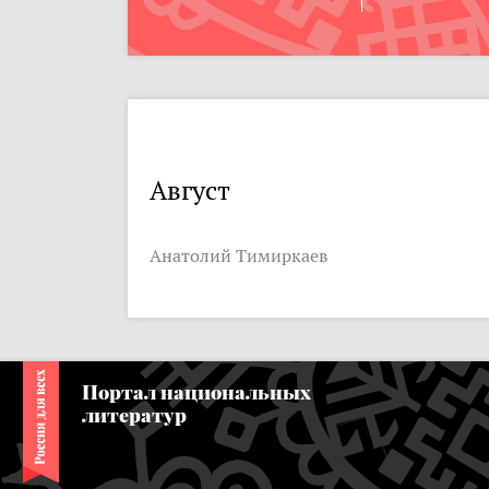
Август
Анатолий Тимиркаев
Портал национальных
литератур