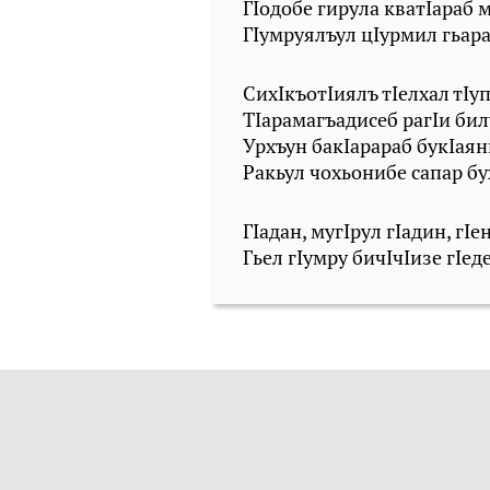
ГIодобе гирула кватIараб м
ГIумруялъул цIурмил гьара
СихIкъотIиялъ тIелхал тIу
ТIарамагъадисеб рагIи бил
Урхъун бакIарараб букIаян
Ракьул чохьонибе сапар бу
ГIадан, мугIрул гIадин, гI
Гьел гIумру бичIчIизе гIед