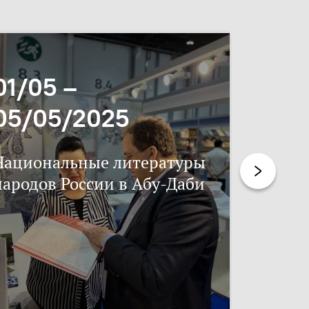
01/05 –
06/11
05/05/2025
17/11
Национальные литературы
Нацпис
народов России в Абу-Даби