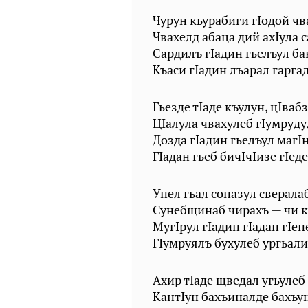
Чурун кьурабиги гIодой чв
Чвахелд абаца дий ахIула 
Сардилъ гIадин гьелъул ба
Къаси гIадин лъарал гарга
Гьезде тIаде къулун, цIваб
ЦIалула чвахулеб гIумруду
Дозда гIадин гьелъул магI
ГIадан гьеб бичIчIизе гIед
Унел гьал соназул сверала
Сунебщинаб чирахъ — чи к
МугIрул гIадин гIадан гIен
ГIумруялъ бухулеб ургьали
Ахир тIаде щведал угьулеб 
КантIун бахъиналде бахъун