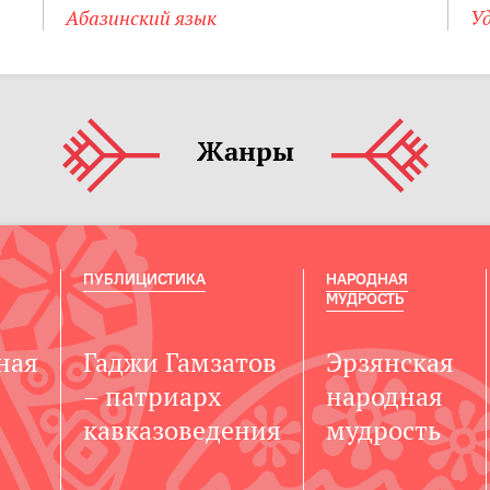
Абазинский язык
Уд
Жанры
ПУБЛИЦИСТИКА
НАРОДНАЯ
МУДРОСТЬ
ная
Гаджи Гамзатов
Эрзянская
– патриарх
народная
кавказоведения
мудрость