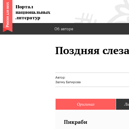
Портал
национальных
литератур
Об авторе
Поздняя слез
Автор:
Залму Батирова
Оригинал
Ли
Пикраби