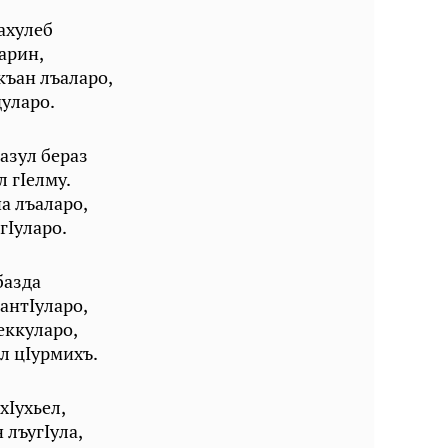
ахулеб
сарин,
къан лъаларо,
дуларо.
зазул бераз
л гIелму.
на лъаларо,
егIуларо.
базда
антIуларо,
еккуларо,
л цIурмихъ.
хIухьел,
 лъугIула,