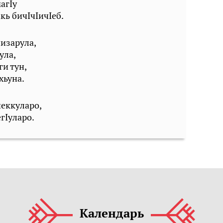
агIу
кь бичIчIичIеб.
пизарула,
ула,
ги тун,
хьуна.
енеккуларо,
егIуларо.
Календарь