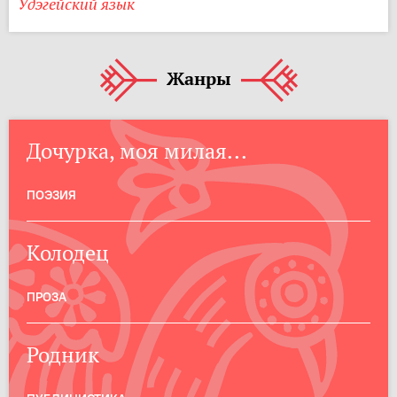
Удэгейский язык
Жанры
Дочурка, моя милая...
ПОЭЗИЯ
Колодец
ПРОЗА
Родник