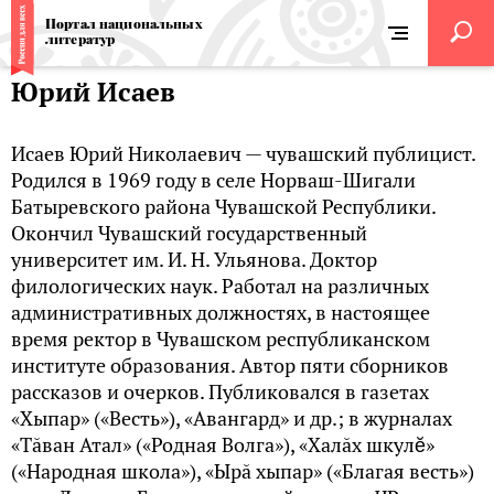
Портал национальных
литератур
Юрий Исаев
Исаев Юрий Николаевич — чувашский публицист.
Родился в 1969 году в селе Норваш-Шигали
Батыревского района Чувашской Республики.
Окончил Чувашский государственный
университет им. И. Н. Ульянова. Доктор
филологических наук. Работал на различных
административных должностях, в настоящее
время ректор в Чувашском республиканском
институте образования. Автор пяти сборников
рассказов и очерков. Публиковался в газетах
«Хыпар» («Весть»), «Авангард» и др.; в журналах
«Тăван Атал» («Родная Волга»), «Халăх шкулĕ»
(«Народная школа»), «Ырă хыпар» («Благая весть»)