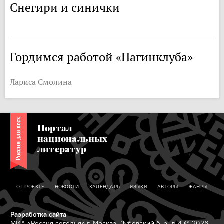
Снегири и синички
Гордимся работой «Пагинклуба»
Лариса Смолина
Портал
национальных
литератур
О ПРОЕКТЕ
НОВОСТИ
КАЛЕНДАРЬ
ЯЗЫКИ
АВТОРЫ
ЖАНРЫ
Разработка сайта
МИА «Россия сегодня» г. Москва, Зубовский б-р, д.4 © 2026