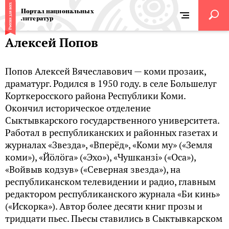
Портал национальных
литератур
Алексей Попов
Попов Алексей Вячеславович — коми прозаик,
драматург. Родился в 1950 году. в селе Большелуг
Корткеросского района Республики Коми.
Окончил историческое отделение
Сыктывкарского государственного университета.
Работал в республиканских и районных газетах и
журналах «Звезда», «Вперёд», «Коми му» («Земля
коми»), «Йӧлӧга» («Эхо»), «Чушканзі» («Оса»),
«Войвыв кодзув» («Северная звезда»), на
республиканском телевидении и радио, главным
редактором республиканского журнала «Би кинь»
(«Искорка»). Автор более десяти книг прозы и
тридцати пьес. Пьесы ставились в Сыктывкарском