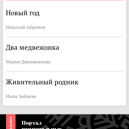
Новый год
Николай Абрамов
Два медвежонка
Мария Двинянинова
Живительный родник
Нина Зайцева
Портал
национальных