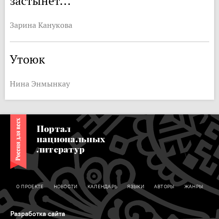
застынет...
Зарина Канукова
Утоюк
Нина Энмынкау
Портал
национальных
литератур
О ПРОЕКТЕ
НОВОСТИ
КАЛЕНДАРЬ
ЯЗЫКИ
АВТОРЫ
ЖАНРЫ
Разработка сайта