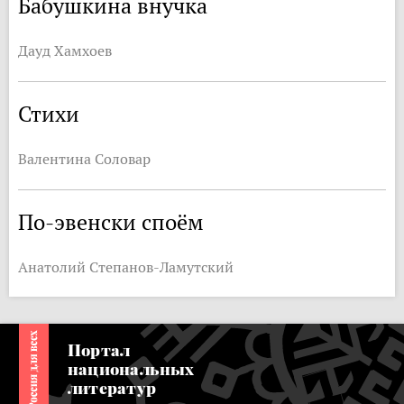
Бабушкина внучка
Дауд Хамхоев
Стихи
Валентина Соловар
По-эвенски споём
Анатолий Степанов-Ламутский
Портал
национальных
литератур