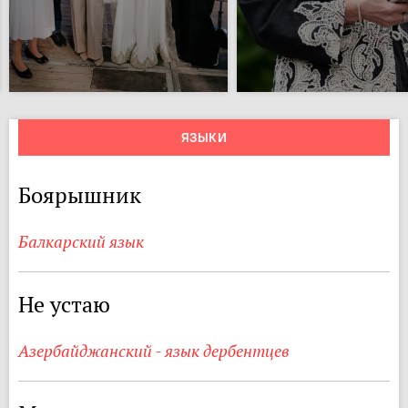
ЯЗЫКИ
Боярышник
Балкарский язык
Не устаю
Азербайджанский - язык дербентцев