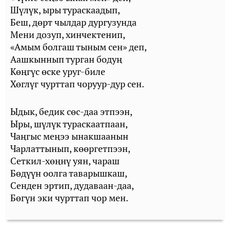
Шүлүк, ыры тураскаадып,
Беш, дөрт чылдар дургузунда
Мени дозуп, хинчектенип,
«Амым болгаш тыным сен» деп,
Аашкыннып турган бодуң
Көңгүс өске уруг-биле
Хөглүг чурттап чоруур-дур сен.
Ыдык, бедик сөс-даа этпээн,
Ыры, шүлүк тураскаатпаан,
Чаңгыс меңээ ынакшаанын
Чарлаттынып, көөргетпээн,
Сеткил-хөңнү уян, чараш
Бөдүүн оолга таварышкаш,
Сенден эртип, дудаваан-даа,
Бөгүн эки чурттап чор мен.