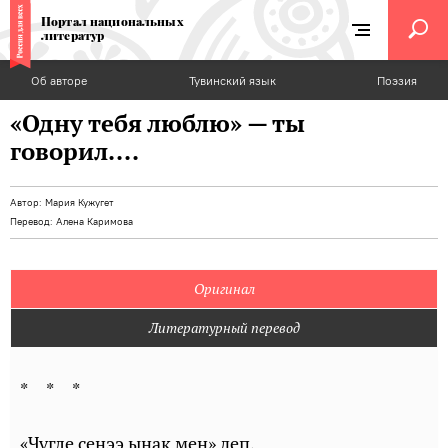
Портал национальных
литератур
Об авторе
Тувинский язык
Поэзия
«Одну тебя люблю» — ты
говорил....
Автор:
Мария Кужугет
Перевод:
Алена Каримова
Оригинал
Литературный перевод
* * *
«Чүгле сеңээ ынак мен» деп,