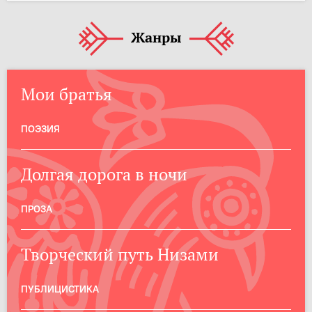
Жанры
Мои братья
ПОЭЗИЯ
Долгая дорога в ночи
ПРОЗА
Творческий путь Низами
ПУБЛИЦИСТИКА