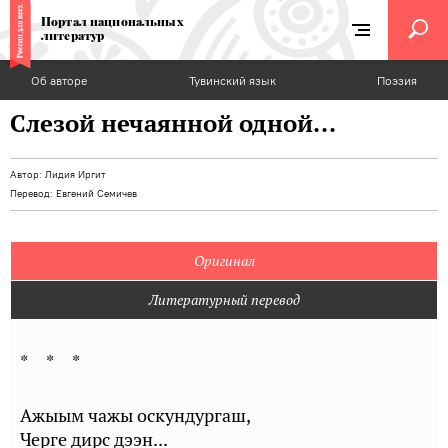
Портал национальных
литератур
Об авторе
Тувинский язык
Поэзия
Слезой нечаянной одной...
Автор:
Лидия Иргит
Перевод:
Евгений Семичев
Оригинал
Литературный перевод
* * *
Ажыым чажы оскундургаш,
Черге дирс дээн...