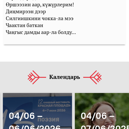
Өршээзин аар, күжүрлерим!
Диңмирээн дээр
Силгиишкини чокка-ла мээ
Чаактан баткан
Чаңгыс дамды аар-ла болду...
Календарь
04/06 –
04/06 –
06/06/2026
07/06/202