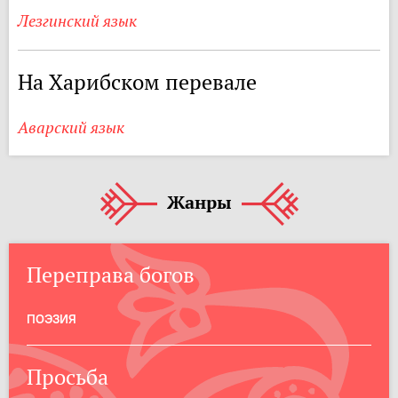
Лезгинский язык
На Харибском перевале
Аварский язык
Жанры
Переправа богов
ПОЭЗИЯ
Просьба