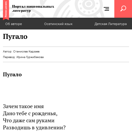
Портал национальных
литератур
Об авторе
Осетинский язык
Детская Литература
Пугало
Автор:
Станислав Кадзаев
Перевод:
Ирина Гуржибекова
Пугало
Зачем такое имя
Дано тебе с рожденья,
Что даже сам руками
Разводишь в удивлении?