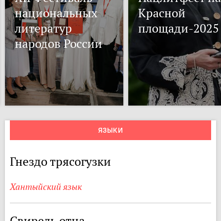
национальных
Красной
литератур
площади-2025
народов России
ЯЗЫКИ
Гнездо трясогузки
Хантыйский язык
Свирель отца