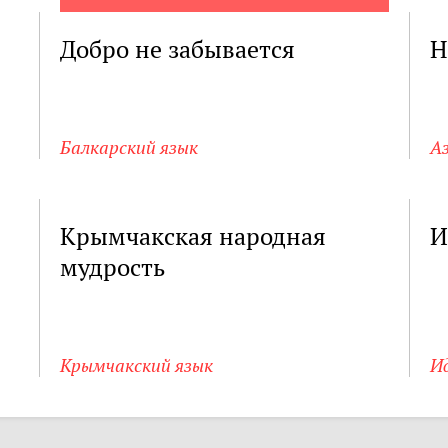
Добро не забывается
Н
Балкарский язык
А
Крымчакская народная
И
мудрость
Крымчакский язык
И