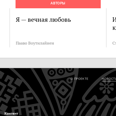
АВТОРЫ
Я — вечная любовь
И
к
Пааво Воутилайнен
С
О ПРОЕКТЕ
НОВОСТ
Контент