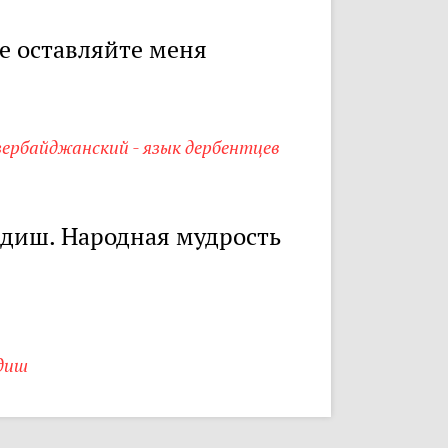
е оставляйте меня
зербайджанский - язык дербентцев
диш. Народная мудрость
диш