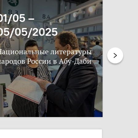
01/05 –
06/11
05/05/2025
17/11
Национальные литературы
Нацпис
народов России в Абу-Даби