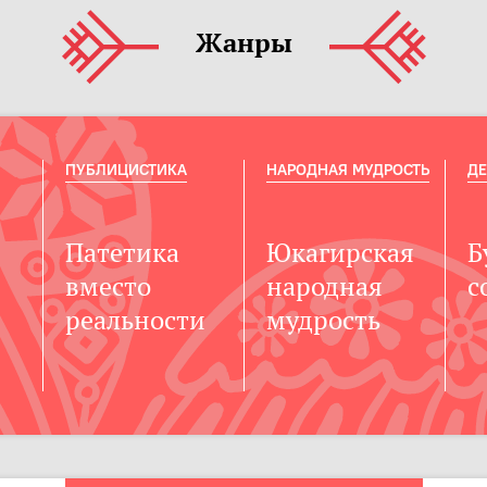
Жанры
ПУБЛИЦИСТИКА
НАРОДНАЯ МУДРОСТЬ
ДЕ
Патетика
Юкагирская
Б
вместо
народная
с
реальности
мудрость