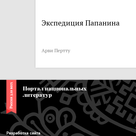
Экспедиция Папанина
Арви Пертту
Портал национальных
литератур
Разработка сайта