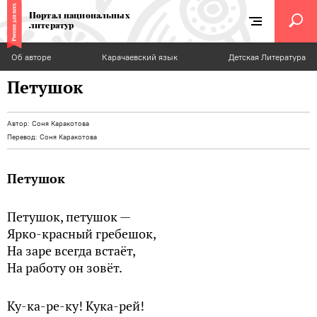
Портал национальных
литератур
Об авторе
Карачаевский язык
Детская Литература
Петушок
Автор:
Соня Каракотова
Перевод:
Соня Каракотова
Петушок
Петушок, петушок —
Ярко-красный гребешок,
На заре всегда встаёт,
На работу он зовёт.
Ку-ка-ре-ку! Кука-рей!