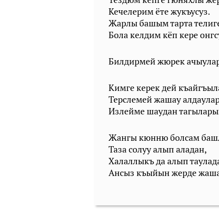
Кечелерим ёте жукъусуз.
Жарлы башым тарта телиг
Бола келдим кёп кере онгс
Билдирмей жюрек ачыула
Кимге керек дей къайгъы
Терслемей жашау алдаула
Излейме шаудан тагылары
Жангы кюнню болсам баш
Таза солуу алып аладан,
Халаллыкъ да алып таулад
Ансыз къыйын жерде жаша