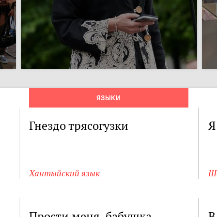
ЯЗЫКИ
Гнездо трясогузки
Я
Хантыйский язык
Ш
Прости меня, бабушка
В