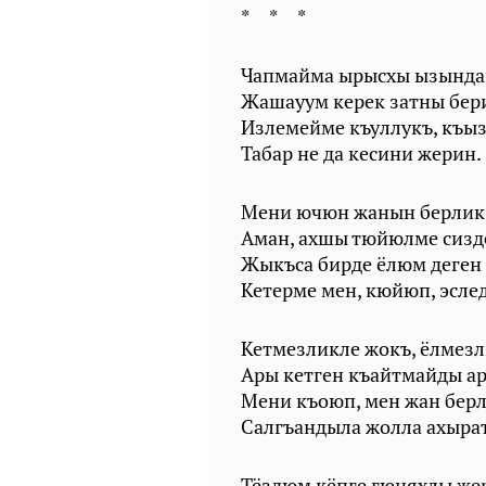
* * *
Чапмайма ырысхы ызында
Жашауум керек затны бер
Излемейме къуллукъ, къы
Табар не да кесини жерин.
Мени ючюн жанын берлик
Аман, ахшы тюйюлме сизд
Жыкъса бирде ёлюм деген 
Кетерме мен, кюйюп, эслед
Кетмезликле жокъ, ёлмезл
Ары кетген къайтмайды ар
Мени къоюп, мен жан бер
Салгъандыла жолла ахырат
Тёздюм кёпге гюняхлы же