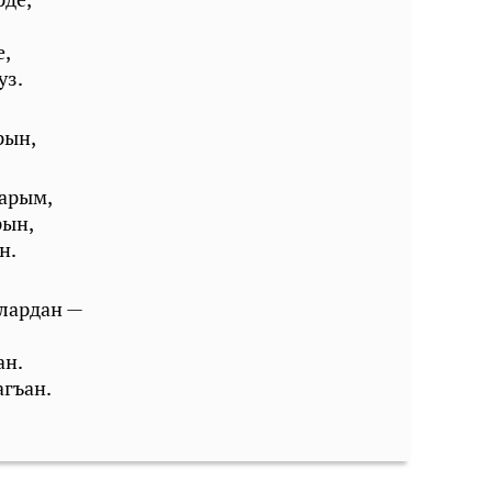
е,
уз.
рын,
ларым,
рын,
н.
лардан —
ан.
гъан.