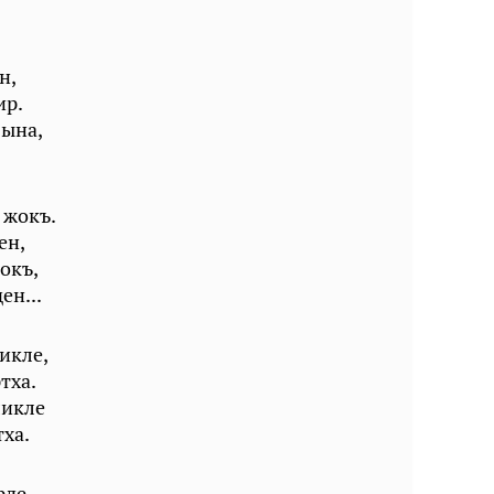
н,
ир.
зына,
 жокъ.
ен,
окъ,
ен...
икле,
тха.
ликле
ха.
рде,