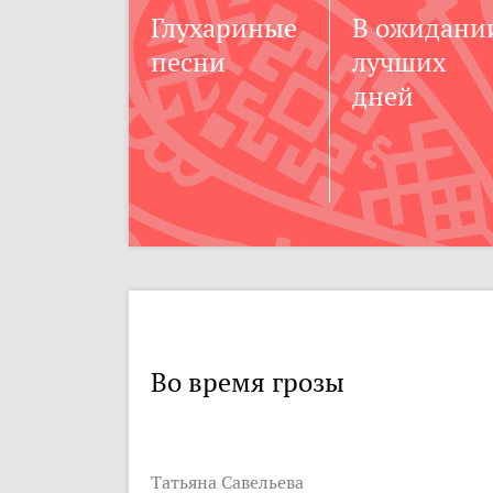
Глухариные
В ожидани
песни
лучших
дней
Во время грозы
Татьяна Савельева