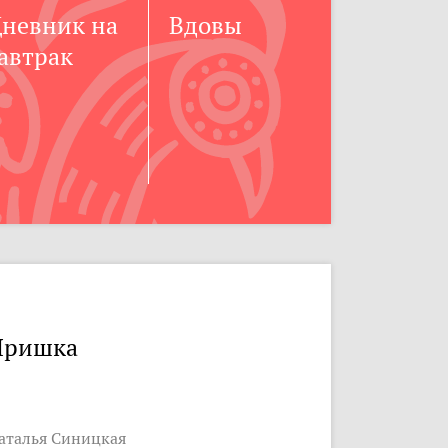
невник на
Вдовы
автрак
Иришка
аталья Синицкая