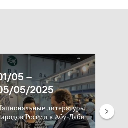
01/05 –
06/11
05/05/2025
17/11
Национальные литературы
Нацпис
народов России в Абу-Даби