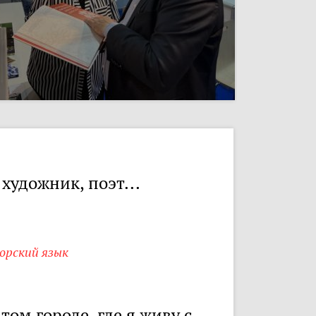
 художник, поэт...
орский язык
 том городе, где я живу с