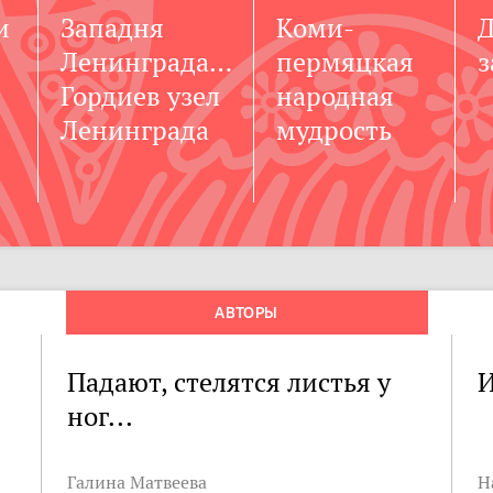
и
Западня
Коми-
Д
Ленинграда…
пермяцкая
з
Гордиев узел
народная
Ленинграда
мудрость
АВТОРЫ
Падают, стелятся листья у
ног...
Галина Матвеева
Н