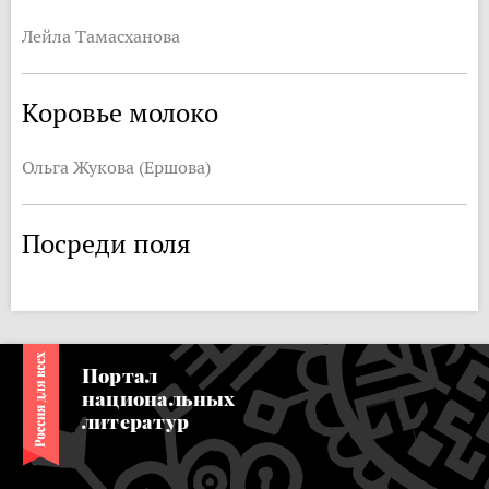
Лейла Тамасханова
Коровье молоко
Ольга Жукова (Ершова)
Посреди поля
Портал
национальных
литератур