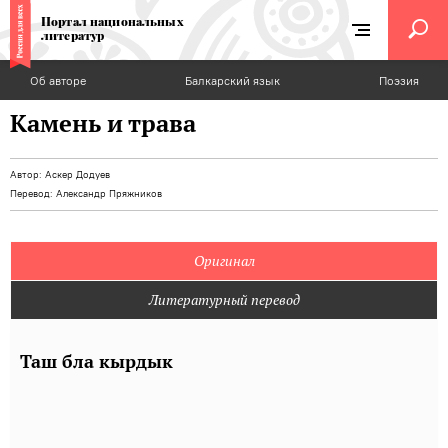
Портал национальных
литератур
Об авторе
Балкарский язык
Поэзия
Камень и трава
Автор:
Аскер Додуев
Перевод:
Александр Пряжников
Оригинал
Литературный перевод
Таш бла кырдык