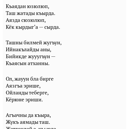
Къаядан юзюлюп,
Таш жатады къырда.
Аязда сюзюлюп,
Кёк кырдыг’а — сырда.
Ташны билмей жугъун,
Ийнакълайды аны,
Бийикде жууугъун —
Къаясын атханны.
Ол, жауун бла бирге
Аязгъа эрише,
Ойланды теберге,
Кёрюне эриши.
Агъачны да къыра,
Жукъ аямады таш.
Жетгенлей а, къырда