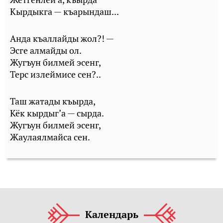
Кырдыкга — къарындаш...
Анда къаллайды жол?! —
Эсге алмайды ол.
Жугъун билмей эсенг,
Терс излеймисе сен?..
Таш жатады къырда,
Кёк кырдыг’а — сырда.
Жугъун билмей эсенг,
Жаулаялмайса сен.
Календарь