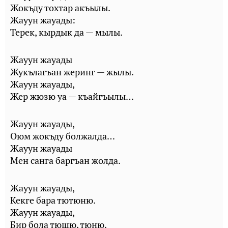
Жокъду тохтар акъылы.
Жауун жауады:
Терек, кырдык да — мылы.
Жауун жауады
Жукълагъан жеринг — жылы.
Жауун жауады,
Жер жюзю уа — къайгъылы…
Жауун жауады,
Оюм жокъду болжалда…
Жауун жауады
Мен санга баргъан жолда.
Жауун жауады,
Кекге бара тютюню.
Жауун жауады,
Бир бола тюшю, тюню.