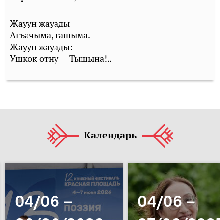
Жауун жауады
Агъачыма, ташыма.
Жауун жауады:
Ушкок отну — Тышына!..
Календарь
04/06 –
04/06 –