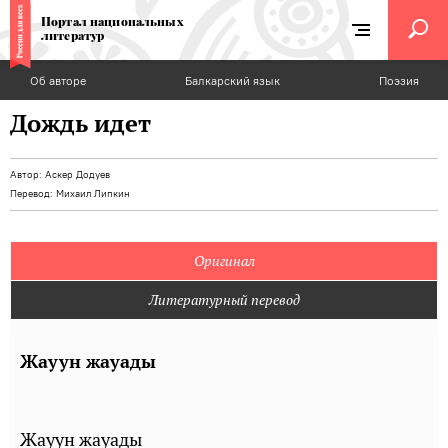
Портал национальных
литератур
Об авторе
Балкарский язык
Поэзия
Дождь идет
Автор:
Аскер Додуев
Перевод:
Михаил Липкин
Оригинал
Литературный перевод
Жауун жауады
Жауун жауады