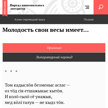
Портал национальных
литератур
Коми-пермяцкий язык
Поэзия
Молодость свои весы имеет...
Оригинал
Литературный перевод
* * *
Том кадыслöн безменыс аслас —
оз тöд сія етшажыкыс кытöн.
И колö сылö сё унажык,
мед вöлі талун — не кыдз тöн.