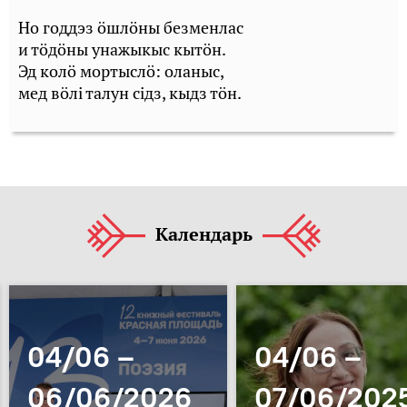
Но годдэз öшлöны безменлас
и тöдöны унажыкыс кытöн.
Эд колö мортыслö: оланыс,
мед вöлі талун сідз, кыдз тöн.
Календарь
04/06 –
04/06 –
06/06/2026
07/06/202