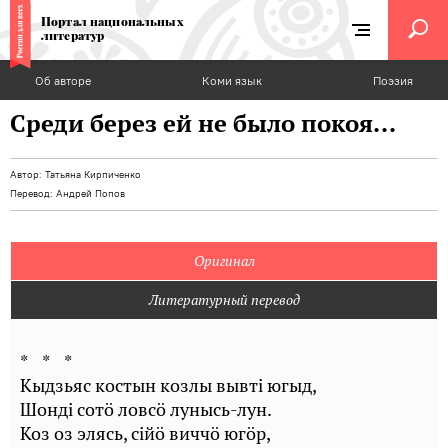
Портал национальных
литератур
Об авторе
Коми язык
Поэзия
Среди берез ей не было покоя...
Автор:
Татьяна Кирпиченко
Перевод:
Андрей Попов
Оригинал
Литературный перевод
* * *
Кыдзьяс костын козлы вывтi югыд,
Шондi сотö ловсö лунысь-лун.
Коз оз элясь, сiйö виччö югöр,