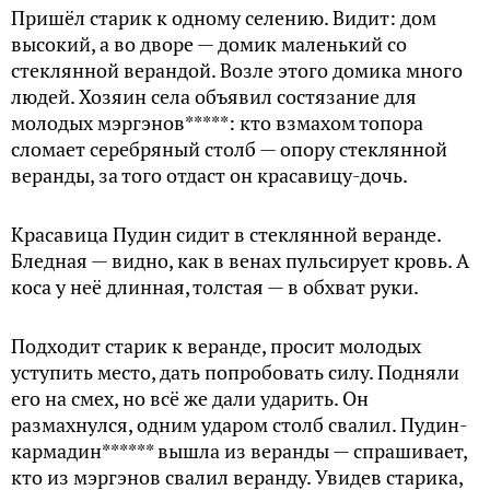
Пришёл старик к одному селению. Видит: дом
высокий, а во дворе — домик маленький со
стеклянной верандой. Возле этого домика много
людей. Хозяин села объявил состязание для
молодых мэргэнов*****: кто взмахом топора
сломает серебряный столб — опору стеклянной
веранды, за того отдаст он красавицу-дочь.
Красавица Пудин сидит в стеклянной веранде.
Бледная — видно, как в венах пульсирует кровь. А
коса у неё длинная, толстая — в обхват руки.
Подходит старик к веранде, просит молодых
уступить место, дать попробовать силу. Подняли
его на смех, но всё же дали ударить. Он
размахнулся, одним ударом столб свалил. Пудин-
кармадин****** вышла из веранды — спрашивает,
кто из мэргэнов свалил веранду. Увидев старика,