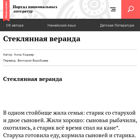
Портал национальных
литератур
Об авторе
Нанайский язык
Детская Литература
Стеклянная веранда
Автор:
Анна Ходжер
Перевод:
Виктория Воробьева
Стеклянная веранда
В одном стойбище жила семья: старик со старухой
и двое сыновей. Жили хорошо: сыновья рыбачили,
охотились, а старик всё время спал на кане*.
Старуха готовила еду, кормила сыновей и старика.