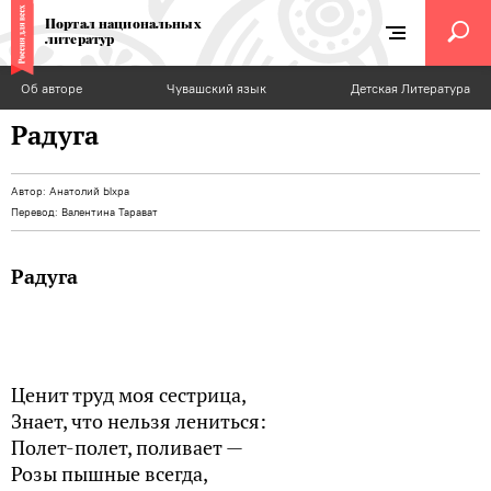
Портал национальных
литератур
Об авторе
Чувашский язык
Детская Литература
Радуга
Автор:
Анатолий Ыхра
Перевод:
Валентина Тарават
Радуга
Ценит труд моя сестрица,
Знает, что нельзя лениться:
Полет-полет, поливает —
Розы пышные всегда,